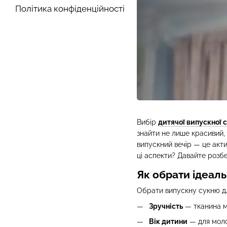
Політика конфіденційності
Вибір
дитячої випускної с
знайти не лише красивий, 
випускний вечір — це акти
ці аспекти? Давайте розб
Як обрати ідеал
Обрати випускну сукню дл
Зручність
— тканина ма
Вік дитини
— для моло