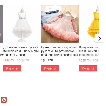
і
Дитяча вишукана сукня з
Сукня принцеси з довгими
Вишукана дитяча с
пишною спідницею, Білий,
рукавами та фатиновою
дівчинки з пишною
см
100 см, 3-4 роки
спідницею (Рожевий 100см)
спідницею, Жовтий,
6-7 років
1 626 грн
1 789 грн
1 581 грн
1 598 грн
1 758 грн
Купити
Купити
Купити