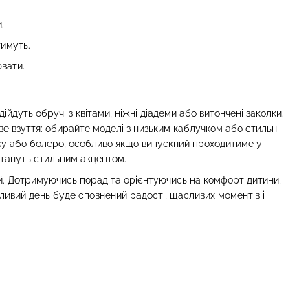
.
тимуть.
ювати.
йдуть обручі з квітами, ніжні діадеми або витончені заколки.
е взуття: обирайте моделі з низьким каблучком або стильні
ку або болеро, особливо якщо випускний проходитиме у
тануть стильним акцентом.
лей. Дотримуючись порад та орієнтуючись на комфорт дитини,
ливий день буде сповнений радості, щасливих моментів і