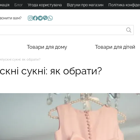
мація
Блог
Угода користувача
Відгуки про магазин
Політика конфіде
вонити вам?
Товари для дому
Товари для дітей
ипускні сукні: як обрати?
скні сукні: як обрати?