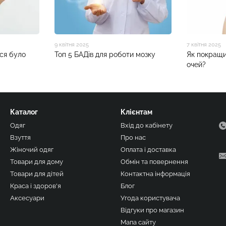
9 квітня 2025
7 квітня 2025
ся було
Топ 5 БАДів для роботи мозку
Як покращи
очей?
Каталог
Клієнтам
Одяг
Вхід до кабінету
Взуття
Про нас
Жіночий одяг
Оплата і доставка
Товари для дому
Обмін та повернення
Товари для дітей
Контактна інформація
Краса і здоров'я
Блог
Аксесуари
Угода користувача
Відгуки про магазин
Мапа сайту