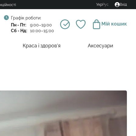
Укр
Рус
Вхід
нційності
Графік роботи:
Мій кошик
Пн - Пт:
9:00–19:00
Сб - Нд:
10:00–15:00
Краса і здоров'я
Аксесуари