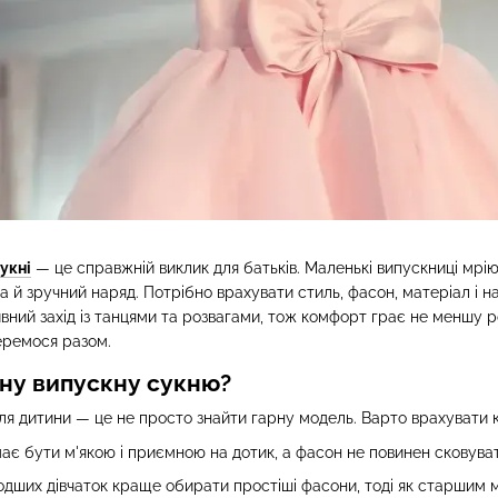
укні
— це справжній виклик для батьків. Маленькі випускниці мрію
а й зручний наряд. Потрібно врахувати стиль, фасон, матеріал і н
вний захід із танцями та розвагами, тож комфорт грає не меншу р
еремося разом.
ьну випускну сукню?
я дитини — це не просто знайти гарну модель. Варто врахувати кі
є бути м'якою і приємною на дотик, а фасон не повинен сковуват
дших дівчаток краще обирати простіші фасони, тоді як старшим м