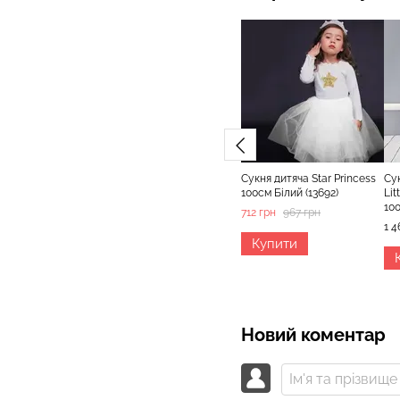
Сукня дитяча Star Princess
Су
100см Білий (13692)
Lit
10
712 грн
967 грн
1 4
Купити
Новий коментар