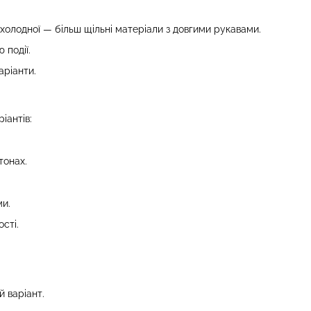
охолодної — більш щільні матеріали з довгими рукавами.
 події.
аріанти.
іантів:
тонах.
ми.
сті.
 варіант.