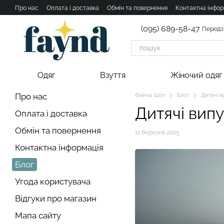
Перейти к основному контенту
Про нас
Оплата і доставка
Обмін та повернення
Контактна інфор
(095) 689-58-47
Передз
Одяг
Взуття
Жіночий одяг
Про нас
Файна Шоп
Блог
Дитячі в
Дитячі випу
Оплата і доставка
Обмін та повернення
11 березня 2025
Контактна інформація
Блог
Угода користувача
Відгуки про магазин
Мапа сайту