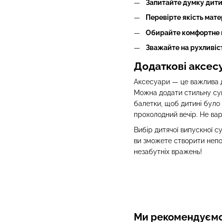
Запитайте думку дит
Перевірте якість мате
Обирайте комфортне 
Зважайте на рухливіс
Додаткові аксес
Аксесуари — це важлива де
Можна додати стильну сум
балетки, щоб дитині було
прохолодний вечір. Не ва
Вибір дитячої випускної 
ви зможете створити непо
незабутніх вражень!
Ми рекомендуєм