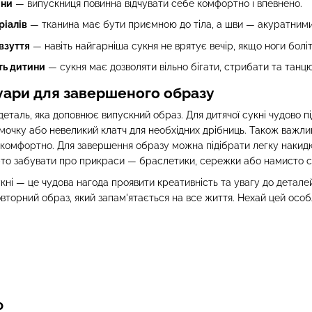
ини
— випускниця повинна відчувати себе комфортно і впевнено.
ріалів
— тканина має бути приємною до тіла, а шви — акуратними
взуття
— навіть найгарніша сукня не врятує вечір, якщо ноги болі
ть дитини
— сукня має дозволяти вільно бігати, стрибати та танц
уари для завершеного образу
таль, яка доповнює випускний образ. Для дитячої сукні чудово піді
очку або невеликий клатч для необхідних дрібниць. Також важлив
 комфортно. Для завершення образу можна підібрати легку накид
рто забувати про прикраси — браслетики, сережки або намисто с
сукні — це чудова нагода проявити креативність та увагу до дета
вторний образ, який запам'ятається на все життя. Нехай цей особ
о