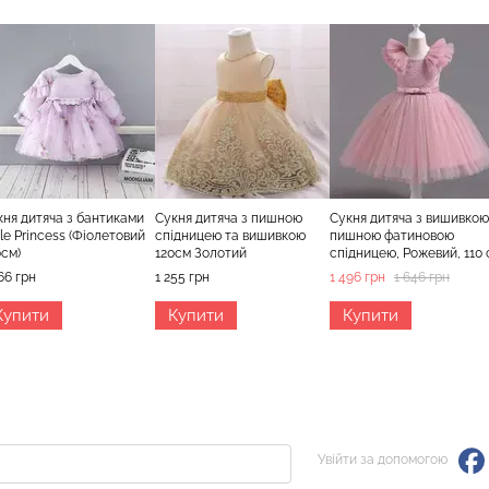
кня дитяча з бантиками
Сукня дитяча з пишною
Сукня дитяча з вишивкою 
tle Princess (Фіолетовий
спідницею та вишивкою
пишною фатиновою
0см)
120см Золотий
спідницею, Рожевий, 110 
66 грн
1 255 грн
1 496 грн
1 646 грн
Купити
Купити
Купити
Увійти за допомогою