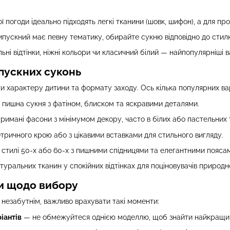
ї погоди ідеально підходять легкі тканини (шовк, шифон), а для пр
пускний має певну тематику, обирайте сукню відповідно до стилю
ні відтінки, ніжні кольори чи класичний білий — найпопулярніші в
ипускних суконь
ти характеру дитини та формату заходу. Ось кілька популярних вар
пишна сукня з фатіном, блиском та яскравими деталями.
римані фасони з мінімумом декору, часто в білих або пастельних 
тричного крою або з цікавими вставками для стильного вигляду.
 стилі 50-х або 60-х з пишними спідницями та елегантними пояса
туральних тканин у спокійних відтінках для поціновувачів природно
и щодо вибору
 незабутнім, важливо врахувати такі моменти:
іантів
— не обмежуйтеся однією моделлю, щоб знайти найкращий