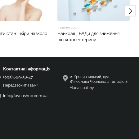
4 квітня 2025
ти стан шкіри навколо
Найкращі БАДи для зниження
рівня холестерину
Контактна інформація
(095) 689-58-47
м. Кропивницький, вул.
В'ячеслава Чорновола, 1в, офіс 8
Передзвонити вам?
Мапа проїзду
info@faynashop.com.ua