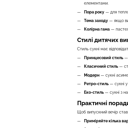
елементами.
Пора року
— для тепло
Тема заходу
— якщо ви
Колірна гама
— пастель
Стилі дитячих в
Стиль сукні має відповіда
Принцесовий стиль
— 
Класичний стиль
— ст
Модерн
— сукні асиме
Ретро-стиль
— сукні у
Еко-стиль
— сукні з на
Практичні порад
Щоб випускний вечір став
Приміряйте кілька вар