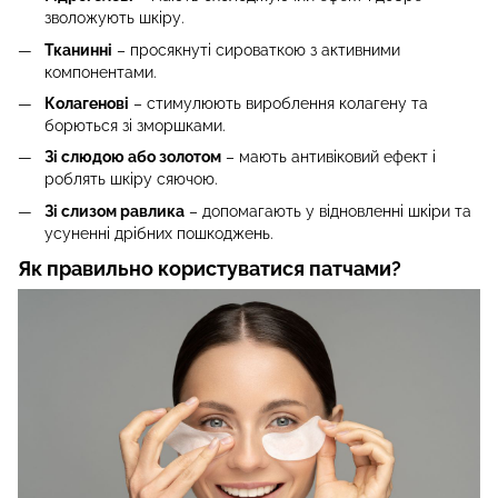
зволожують шкіру.
Тканинні
– просякнуті сироваткою з активними
компонентами.
Колагенові
– стимулюють вироблення колагену та
борються зі зморшками.
Зі слюдою або золотом
– мають антивіковий ефект і
роблять шкіру сяючою.
Зі слизом равлика
– допомагають у відновленні шкіри та
усуненні дрібних пошкоджень.
Як правильно користуватися патчами?