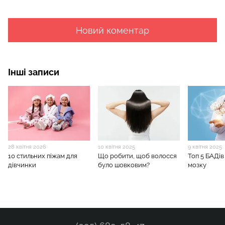
Новий коментар
Інші записи
28 квітня 2026
10 квітня 2025
9 квітня 2025
10 стильних піжам для
Що робити, щоб волосся
Топ 5 БАДів
дівчинки
було шовковим?
мозку