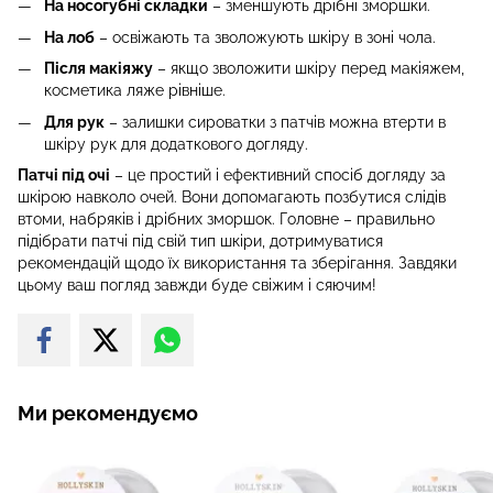
На носогубні складки
– зменшують дрібні зморшки.
На лоб
– освіжають та зволожують шкіру в зоні чола.
Після макіяжу
– якщо зволожити шкіру перед макіяжем,
косметика ляже рівніше.
Для рук
– залишки сироватки з патчів можна втерти в
шкіру рук для додаткового догляду.
Патчі під очі
– це простий і ефективний спосіб догляду за
шкірою навколо очей. Вони допомагають позбутися слідів
втоми, набряків і дрібних зморшок. Головне – правильно
підібрати патчі під свій тип шкіри, дотримуватися
рекомендацій щодо їх використання та зберігання. Завдяки
цьому ваш погляд завжди буде свіжим і сяючим!
Ми рекомендуємо