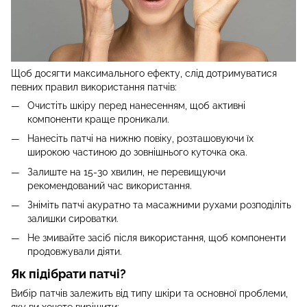
Щоб досягти максимального ефекту, слід дотримуватися
певних правил використання патчів:
Очистіть шкіру перед нанесенням, щоб активні
компоненти краще проникали.
Нанесіть патчі на нижню повіку, розташовуючи їх
широкою частиною до зовнішнього куточка ока.
Залиште на 15-30 хвилин, не перевищуючи
рекомендований час використання.
Зніміть патчі акуратно та масажними рухами розподіліть
залишки сироватки.
Не змивайте засіб після використання, щоб компоненти
продовжували діяти.
Як підібрати патчі?
Вибір патчів залежить від типу шкіри та основної проблеми,
яку ви хочете вирішити: