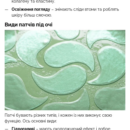
колагену та еластину.
Освіження погляду
– знімають сліди втоми та роблять
шкіру більш сяючою.
Види патчів під очі
Патчі бувають різних типів, і кожен із них виконує свою
функцію. Ось основні види:
Гідрогелеві
– мають охолоджуючий ефект і добре