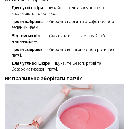
Для сухої шкіри
– шукайте патчі з гіалуроновою
кислотою та алое вера.
Проти набряків
– обирайте варіанти з кофеїном або
зеленим чаєм.
Від темних кіл
– підійдуть патчі з вітаміном C або
ніацинамідом.
Проти зморшок
– обирайте колагенові або ретинолові
патчі.
Для чутливої шкіри
– шукайте безспиртові та
безароматизовані патчі.
Як правильно зберігати патчі?