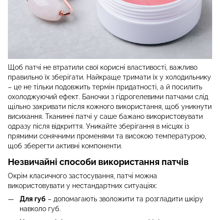
Щоб патчі не втратили свої корисні властивості, важливо
правильно їх зберігати. Найкраще тримати їх у холодильнику
– це не тільки подовжить термін придатності, а й посилить
охолоджуючий ефект. Баночки з гідрогелевими патчами слід
щільно закривати після кожного використання, щоб уникнути
висихання. Тканинні патчі у саше бажано використовувати
одразу після відкриття. Уникайте зберігання в місцях із
прямими сонячними променями та високою температурою,
щоб зберегти активні компоненти.
Незвичайні способи використання патчів
Окрім класичного застосування, патчі можна
використовувати у нестандартних ситуаціях:
Для губ
– допомагають зволожити та розгладити шкіру
навколо губ.