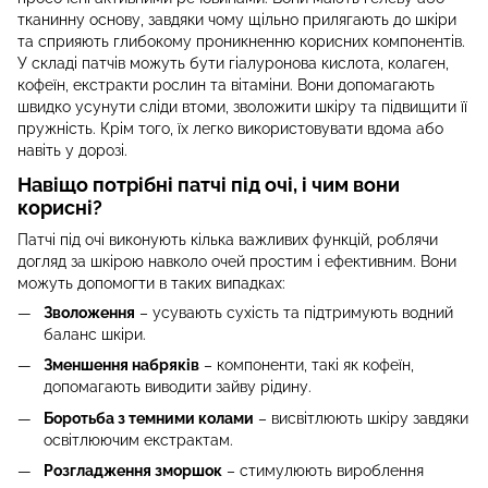
тканинну основу, завдяки чому щільно прилягають до шкіри
та сприяють глибокому проникненню корисних компонентів.
У складі патчів можуть бути гіалуронова кислота, колаген,
кофеїн, екстракти рослин та вітаміни. Вони допомагають
швидко усунути сліди втоми, зволожити шкіру та підвищити її
пружність. Крім того, їх легко використовувати вдома або
навіть у дорозі.
Навіщо потрібні патчі під очі, і чим вони
корисні?
Патчі під очі виконують кілька важливих функцій, роблячи
догляд за шкірою навколо очей простим і ефективним. Вони
можуть допомогти в таких випадках:
Зволоження
– усувають сухість та підтримують водний
баланс шкіри.
Зменшення набряків
– компоненти, такі як кофеїн,
допомагають виводити зайву рідину.
Боротьба з темними колами
– висвітлюють шкіру завдяки
освітлюючим екстрактам.
Розгладження зморшок
– стимулюють вироблення