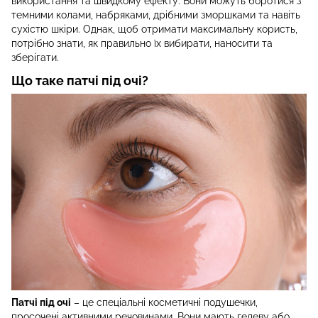
використання та швидкому ефекту. Вони можуть боротися з
темними колами, набряками, дрібними зморшками та навіть
сухістю шкіри. Однак, щоб отримати максимальну користь,
потрібно знати, як правильно їх вибирати, наносити та
зберігати.
Що таке патчі під очі?
Патчі під очі
– це спеціальні косметичні подушечки,
просочені активними речовинами. Вони мають гелеву або