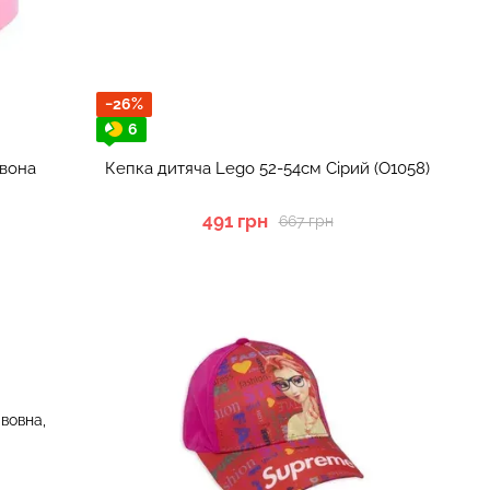
−26%
6
рвона
Кепка дитяча Lego 52-54см Сірий (О1058)
491 грн
667 грн