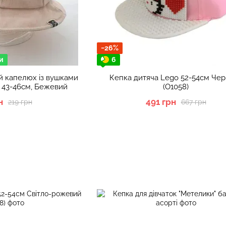
−26%
и
6
й капелюх із вушками
Кепка дитяча Lego 52-54см Че
 43-46см, Бежевий
(О1058)
н
491 грн
219 грн
667 грн