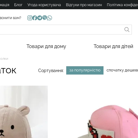
мація
Блог
Угода користувача
Відгуки про магазин
Політика конфіде
вонити вам?
Товари для дому
Товари для дітей
болки
аток
за популярністю
спочатку деше
Сортування: