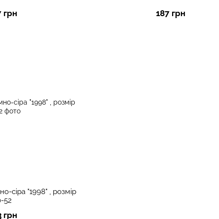
7 грн
187 грн
о-сіра "1998" , розмір
0-52
3 грн