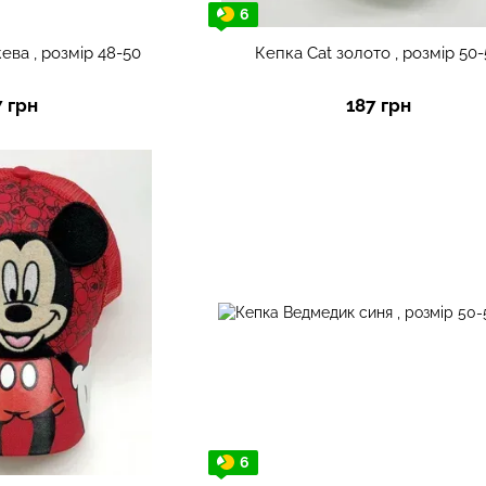
6
ева , розмір 48-50
Кепка Cat золото , розмір 50-
7 грн
187 грн
6