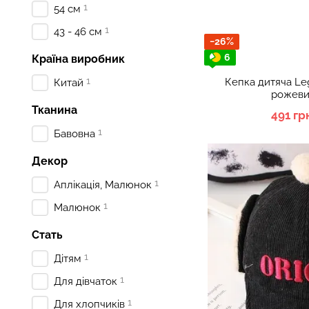
1
54 см
1
43 - 46 см
−26%
6
Країна виробник
1
Кепка дитяча Le
Китай
рожеви
Тканина
491 гр
1
Бавовна
Декор
1
Аплікація, Малюнок
1
Малюнок
Стать
1
Дітям
1
Для дівчаток
1
Для хлопчиків