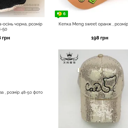
6
-осінь чорна, розмір
Кепка Meng sweet оранж , розмір
8-50
8 грн
198 грн