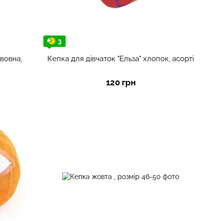
3
вовна,
Кепка для дівчаток "Ельза" хлопок, асорті
120 грн