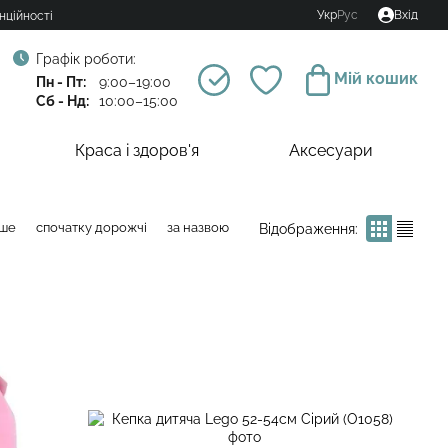
Укр
Рус
Вхід
нційності
Графік роботи:
Мій кошик
Пн - Пт:
9:00–19:00
Сб - Нд:
10:00–15:00
Краса і здоров'я
Аксесуари
вше
спочатку дорожчі
за назвою
Відображення: