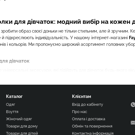
лки для дівчаток: модний вибір на кожен 
зробити образ своєї доньки не тільки стильним, але й зручним. Ке
е й підкреслюють індивідуальність. У нашому інтернет-магазині
Fa
ів і кольорів. Ми пропонуємо широкий асортимент головних уборів, 
для дівчаток
універсальні аксесуари, які підійдуть для дівчаток будь-якого ві
жна дівчинка знайде щось для себе. Ми зібрали найкращі моделі, 
пок для дівчаток:
Каталог
Клієнтам
 чудово підходять для створення яскравого та запам'ятовуваного 
Одяг
Вхід до кабінету
Взуття
Про нас
 забезпечують вентиляцію та комфорт навіть у спекотну погоду.
Жіночий одяг
Оплата і доставка
ими застібками
— гарантують ідеальну посадку на будь-який розмі
Товари для дому
Обмін та повернення
а декором
— додають грайливості та підкреслюють дитячу безпосе
Товари для дітей
Контактна інформація