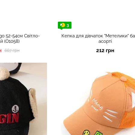
3
go 52-54см Світло-
Кепка для дівчаток "Метелики" ба
й (О1058)
асорті
н
212 грн
667 грн