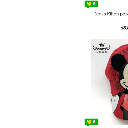
6
Кепка Kitten рож
18
6