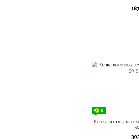
18
6
Кепка котонова темн
5
30