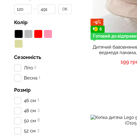
От Ціна, грн
До Ціна, грн
ОК
Колір
−9%
6
Готовий до відправк
Дитячий бавовняни
ведмедя панама,
Сезонність
199 гр
2
Літо
1
Весна
Розмір
1
46 см
3
48 см
8
50 см
3
52 см