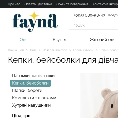
Перейти к основному контенту
Про нас
Оплата і доставка
Обмін та повернення
Контактна інфор
(095) 689-58-47
Передз
Одяг
Взуття
Жіночий одяг
Файна Шоп
Одяг
Одяг для дівчаток
Головні убори
Кепки, бейс
Кепки, бейсболки для дівч
Панамки, капелюшки
Кепки, бейсболки
Шапки, берети
Комплекти з шапками
Хутряні навушники
Ціна, грн