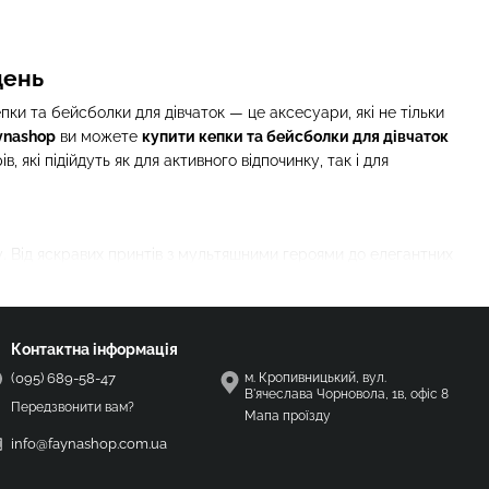
день
пки та бейсболки для дівчаток — це аксесуари, які не тільки
ynashop
ви можете
купити кепки та бейсболки для дівчаток
які підійдуть як для активного відпочинку, так і для
ку. Від яскравих принтів з мультяшними героями до елегантних
щоб відповідати найостаннішим трендам у світі дитячої
Контактна інформація
образу.
(095) 689-58-47
м. Кропивницький, вул.
В'ячеслава Чорновола, 1в, офіс 8
Передзвонити вам?
Мапа проїзду
р голови.
info@faynashop.com.ua
редність.