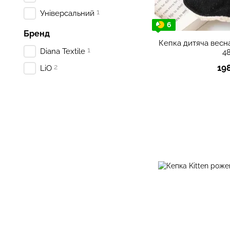
1
Універсальний
6
Бренд
Кепка дитяча весна
1
Diana Textile
4
2
19
LiO