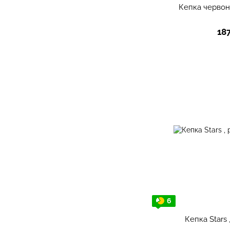
Кепка червона
18
6
Кепка Stars 