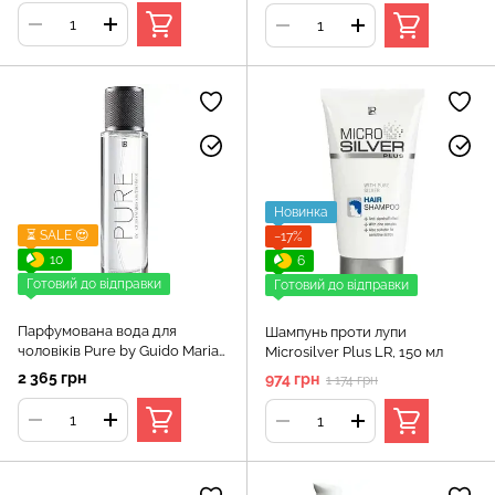
Новинка
⏳ SALE 😍
−17%
10
6
Готовий до відправки
Готовий до відправки
Парфумована вода для
Шампунь проти лупи
чоловіків Pure by Guido Maria
Microsilver Plus LR, 150 мл
Kretschmer ЛР, 50 мл
2 365 грн
974 грн
1 174 грн