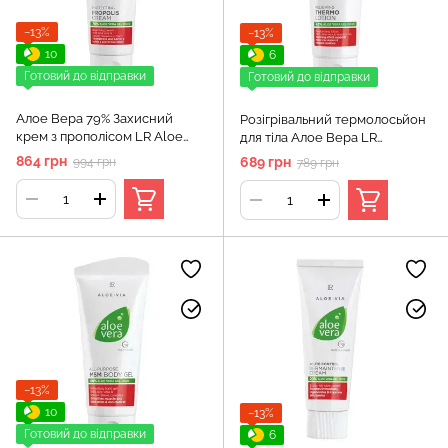
−13%
−13%
10
6
Готовий до відправки
Готовий до відправки
Алое Вера 79% Захисний
Розігрівальний термолосьйон
крем з прополісом LR Aloe
для тіла Алое Вера LR
Via, 100 мл
(Thermo Lotion Aloe) LR health
864 грн
689 грн
994 грн
789 грн
& beauty, 100 мл
−13%
10
−13%
Готовий до відправки
6