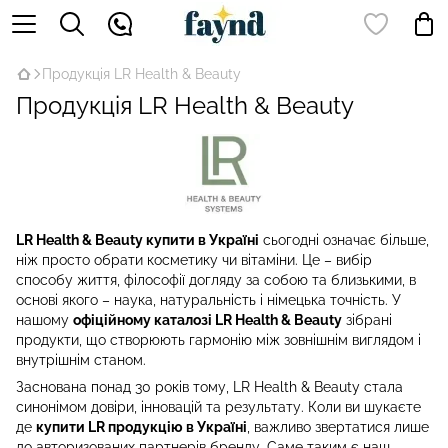
Продукція LR Health & Beauty
Продукція LR Health & Beauty
LR Health & Beauty купити в Україні
сьогодні означає більше,
ніж просто обрати косметику чи вітаміни. Це – вибір
способу життя, філософії догляду за собою та близькими, в
основі якого – наука, натуральність і німецька точність. У
нашому
офіційному каталозі LR Health & Beauty
зібрані
продукти, що створюють гармонію між зовнішнім виглядом і
внутрішнім станом.
Заснована понад 30 років тому, LR Health & Beauty стала
синонімом довіри, інновацій та результату. Коли ви шукаєте
де
купити LR продукцію в Україні
, важливо звертатися лише
до авторизованих партнерів бренду. Саме таким є наш