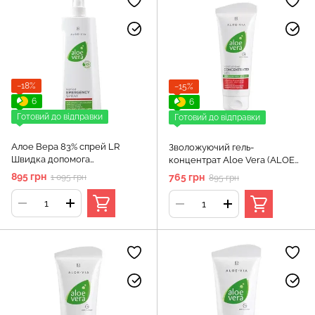
−18%
−15%
6
6
Готовий до відправки
Готовий до відправки
Алое Вера 83% спрей LR
Зволожуючий гель-
Швидка допомога
концентрат Aloe Vera (ALOE
універсальний (Emergency
VIA) LR Health & Beauty, 100 мл
895 грн
765 грн
1 095 грн
895 грн
spray Aloe Vera), 400 мл