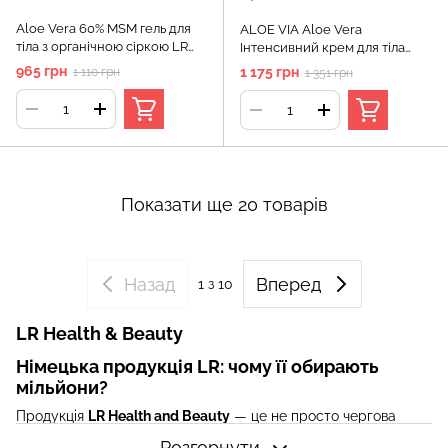
Aloe Vera 60% MSM гель для
ALOE VIA Aloe Vera
тіла з органічною сіркою LR
Інтенсивний крем для тіла
Health & Beauty, 200 мл
(Dermaintense Cream) LR, 50
965 грн
1 175 грн
1 110 грн
1 351 грн
мл
Показати ще 20 товарів
Назад
Вперед
1
з 10
LR Health & Beauty
Німецька продукція LR: чому її обирають
мільйони?
Продукція
LR Health and Beauty
— це не просто чергова
серія БАДів чи косметики. Це — технологічний результат
Розгорнути