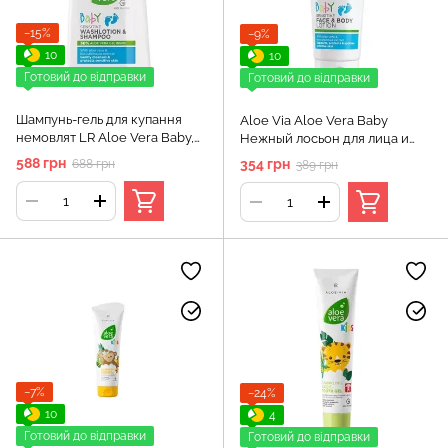
−15%
−9%
10
10
Готовий до відправки
Готовий до відправки
Шампунь-гель для купання
Aloe Via Aloe Vera Baby
немовлят LR Aloe Vera Baby,
Нежный лосьон для лица и
250 мл
тела 100
588 грн
354 грн
688 грн
389 грн
−7%
−24%
10
4
Готовий до відправки
Готовий до відправки