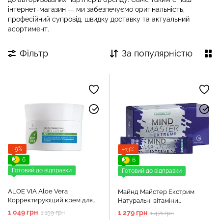
інтернет-магазин — ми забезпечуємо оригінальність,
професійний супровід, швидку доставку та актуальний
асортимент.
Фільтр
За популярністю
−9%
−13%
6
6
Готовий до відправки
Готовий до відправки
ALOE VIA Aloe Vera
Майнд Майстер Екстрим
Корректирующий крем для
Натуральні вітаміни
тела
(енергетик) 14 стіків LR
1 049 грн
1 279 грн
1 159 грн
1 471 грн
Німеччина