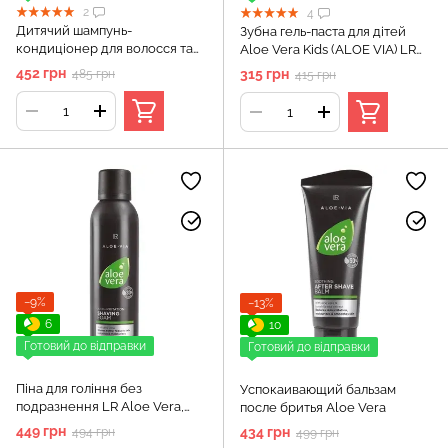
2
4
Дитячий шампунь-
Зубна гель-паста для дітей
кондиціонер для волосся та
Aloe Vera Kids (ALOE VIA) LR
тіла LR ALOE VIA Aloe Vera
Health & Beauty, 50 мл
452 грн
315 грн
485 грн
415 грн
Kids, 250 мл
−9%
−13%
6
10
Готовий до відправки
Готовий до відправки
Піна для гоління без
Успокаивающий бальзам
подразнення LR Aloe Vera,
после бритья Aloe Vera
200 мл
449 грн
434 грн
494 грн
499 грн