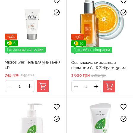
−12%
−13%
6
10
Готовий до відправки
Готовий до відправки
Microsilver Гель для умывания,
Освітлююча сироватка з
LR
вітаміном С LR Zeitgard, 30 мл
745 грн
1 620 грн
845 грн
1 862 грн