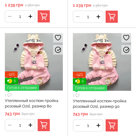
капюшоном + кофта + штаны) -
капюшоном + кофта + штаны) -
1 239 грн
1 239 грн
1 387 грн
1 387 грн
костюм Мишка, Серый, 18-24
костюм Мишка, Серый, 4-5
месяца, (95 см)
лет, (110 см)
−12%
−12%
6
6
Готов к отправке
Готов к отправке
1
1
Утепленный костюм-тройка
Утепленный костюм-тройка
розовый Ozsl, размер 80
розовый Ozsl, размер 90
743 грн
743 грн
840 грн
840 грн