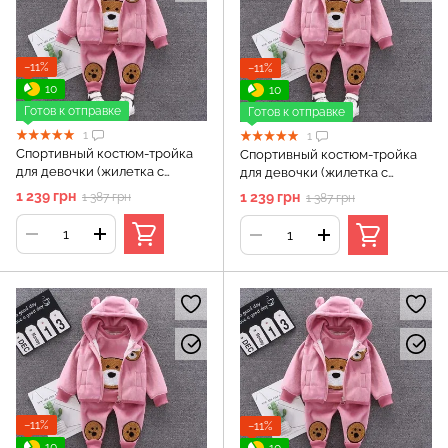
−11%
−11%
10
10
Готов к отправке
Готов к отправке
1
1
Спортивный костюм-тройка
Спортивный костюм-тройка
для девочки (жилетка с
для девочки (жилетка с
капюшоном + кофта + штаны) -
капюшоном + кофта + штаны) -
1 239 грн
1 239 грн
1 387 грн
1 387 грн
костюм Мишка, Розовый, 3
костюм Мишка, Розовый, 4-5
года (100 см)
лет (110 см)
−11%
−11%
10
10