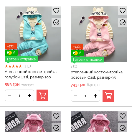
−17%
−12%
6
6
Готов к отправке
Готов к отправке
1
1
Утепленный костюм-тройка
Утепленный костюм-тройка
голубой Ozsl, размер 100
розовый Ozsl, размер 95
583 грн
743 грн
700 грн
840 грн