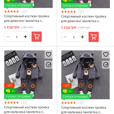
Готов к отправке
Готов к отправке
1
1
Спортивный костюм-тройка
Спортивный костюм-тройка
для девочки (жилетка с
для девочки (жилетка с
капюшоном + кофта + штаны) -
капюшоном + кофта + штаны) -
1 239 грн
1 239 грн
1 387 грн
1 387 грн
костюм Мишка, Розовый, 1,5
костюм Мишка, Розовый 18-24
года (90 см)
месяца, (95 см)
−11%
−11%
10
10
Готов к отправке
Готов к отправке
1
1
Спортивный костюм-тройка
Спортивный костюм-тройка
для мальчика (жилетка с
для мальчика (жилетка с