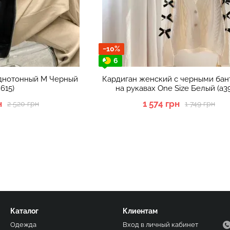
−10%
6
днотонный M Черный
Кардиган женский с черными ба
2615)
на рукавах One Size Белый (а3
н
1 574 грн
2 520 грн
1 749 грн
Каталог
Клиентам
Одежда
Вход в личный кабинет