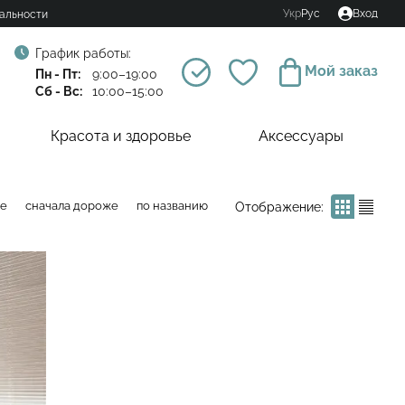
Укр
Рус
Вход
альности
График работы:
Мой заказ
Пн - Пт:
9:00–19:00
Сб - Вс:
10:00–15:00
Красота и здоровье
Аксессуары
ле
сначала дороже
по названию
Отображение: