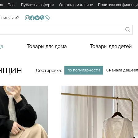
ия
Блог
Публичная оферта
Отзывы о магазине
Политика конфиденци
онить вам?
да
Товары для дома
Товары для детей
енщин
по популярности
Сначала дешев
Сортировка: