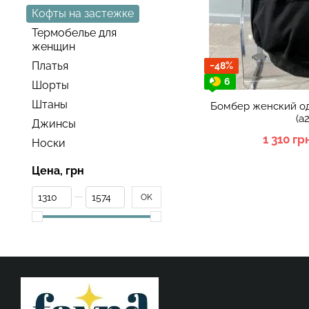
Кофты на застежке
Термобелье для
женщин
Платья
−48%
6
Шорты
Штаны
Бомбер женский о
(а
Джинсы
1 310 гр
Носки
Цена, грн
От Цена, грн
До Цена, грн
OK