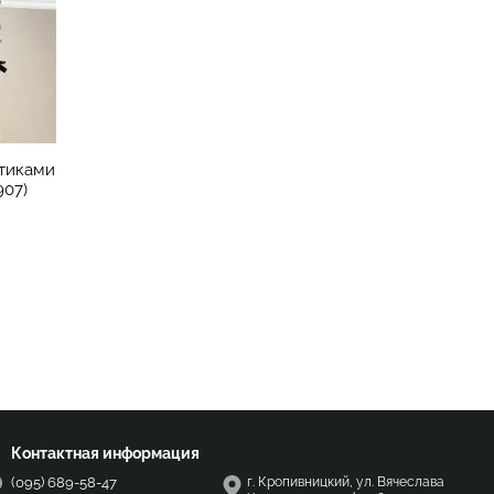
нтиками
907)
Контактная информация
(095) 689-58-47
г. Кропивницкий, ул. Вячеслава