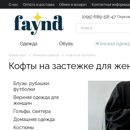
Перейти к основному контенту
О нас
Оплата и доставка
Обмен и возврат
Контактная информац
(095) 689-58-47
Перезв
Одежда
Обувь
Женская одеж
Файна Шоп
Женская одежда
Кофты на застежке
Кофты на застежке для ж
Блузы, рубашки,
футболки
Верхняя одежда для
женщин
Гольфы, свитера
Домашняя одежда
Костюмы