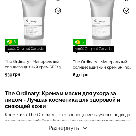
6
6
100% Original Canada
100% Original Canada
The Ordinary - Минеральный
The Ordinary - Минеральный
солнцезащитный крем SPF15
солнцезащитный крем SPF30
с антиоксидантами - Mineral
с антиоксидантами - Mineral
539 грн
637 грн
UV Filters SPF15 with
UV Filters SPF30 with
Antioxidants - 50ml
Antioxidants - 50ml
The Ordinary: Крема и маски для ухода за
лицом - Лучшая косметика для здоровой и
сияющей кожи
Косметика The Ordinary – это воплощение научного подхода
в уходе за кожей. Этот бренд завоевал доверие миллионов
пользователей благодаря своей простоте, эффективности и
Развернуть
инновациям. Средства по уходу за лицом The Ordinary