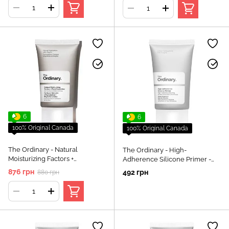
6
6
100% Original Canada
100% Original Canada
The Ordinary - Natural
The Ordinary - High-
Moisturizing Factors +
Adherence Silicone Primer -
PhytoCeramides -
Силиконовая база под макияж
876 грн
492 грн
880 грн
Питательный и увлажняющий
- 30ml
крем для лица - 30ml