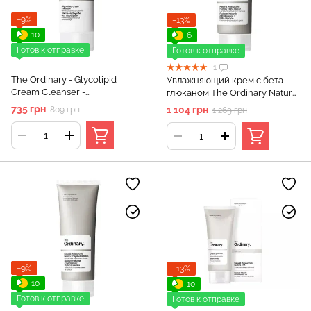
−9%
−13%
10
6
Готов к отправке
Готов к отправке
1
The Ordinary - Glycolipid
Увлажняющий крем с бета-
Cream Cleanser -
глюканом The Ordinary Natural
Гликолипидный крем для
Moisturizing Factors + Beta
735 грн
1 104 грн
809 грн
1 269 грн
умывания - 150 мл
Glucan, 100 мл
−9%
−13%
10
10
Готов к отправке
Готов к отправке