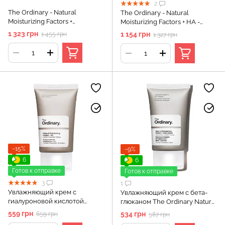
2
The Ordinary - Natural
The Ordinary - Natural
Moisturizing Factors +
Moisturizing Factors + HA -
PhytoCeramides -
Увлажняющий крем с
1 323 грн
1 154 грн
1 455 грн
1 327 грн
Питательный и увлажняющий
гиалуроновой кислотой - 100
крем для лица - 100ml
ml
−15%
−9%
6
6
Готов к отправке
Готов к отправке
3
1
Увлажняющий крем с
Увлажняющий крем с бета-
гиалуроновой кислотой
глюканом The Ordinary Natural
(Natural Moisturizing Factors +
Moisturizing Factors + Beta
559 грн
534 грн
659 грн
587 грн
HA) The Ordinary, 30 мл
Glucan, 30 мл