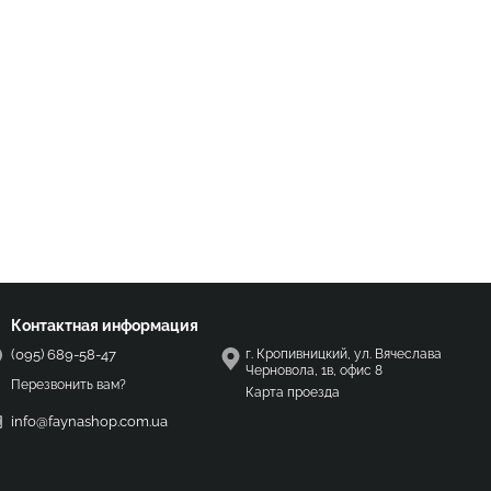
Контактная информация
(095) 689-58-47
г. Кропивницкий, ул. Вячеслава
Черновола, 1в, офис 8
Перезвонить вам?
Карта проезда
info@faynashop.com.ua