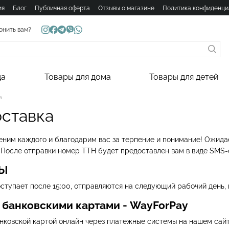
ия
Блог
Публичная оферта
Отзывы о магазине
Политика конфиденци
онить вам?
да
Товары для дома
Товары для детей
а
оставка
ним каждого и благодарим вас за терпение и понимание! Ожидае
. После отправки номер ТТН будет предоставлен вам в виде SMS
ТЫ
оступает после 15:00, отправляются на следующий рабочий день,
а банковскими картами - WayForPay
нковской картой онлайн через платежные системы на нашем сай