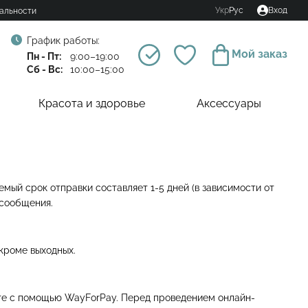
Укр
Рус
Вход
альности
График работы:
Мой заказ
Пн - Пт:
9:00–19:00
Сб - Вс:
10:00–15:00
Красота и здоровье
Аксессуары
мый срок отправки составляет 1-5 дней (в зависимости от
-сообщения.
 кроме выходных.
те с помощью WayForPay. Перед проведением онлайн-