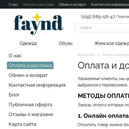
Перейти к основному контенту
О нас
Оплата и доставка
Обмен и возврат
Контактная информац
(095) 689-58-47
Перезв
Одежда
Обувь
Женская одеж
О нас
Файна Шоп
Оплата и доставк
Оплата и д
Оплата и доставка
Обмен и возврат
Уважаемые клиенты, мы це
Контактная информация
выбранного перевозчика)
Блог
МЕТОДЫ ОПЛА
Публичная оферта
Заказы, оплата которых п
Отзывы о магазине
1. Онлайн оплат
Карта сайта
Оплатить товар можно ба