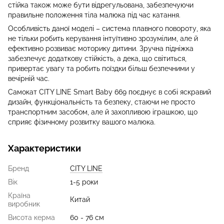
стійка також може бути відрегульована, забезпечуючи
правильне положення тіла малюка під час катання.
Особливість даної моделі – система плавного повороту, яка
не тільки робить керування інтуїтивно зрозумілим, але й
ефективно розвиває моторику дитини. Зручна підніжка
забезпечує додаткову стійкість, а дека, що світиться,
привертає увагу та робить поїздки більш безпечними у
вечірній час.
Самокат CITY LINE Smart Baby 669 поєднує в собі яскравий
дизайн, функціональність та безпеку, стаючи не просто
транспортним засобом, але й захопливою іграшкою, що
сприяє фізичному розвитку вашого малюка.
Характеристики
Бренд
CITY LINE
Вік
1-5 роки
Країна
Китай
виробник
Висота керма
60 - 76 см