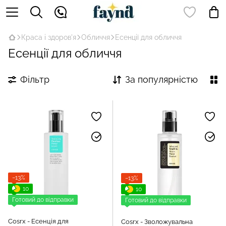
Краса і здоров'я
Обличчя
Есенції для обличчя
Есенції для обличчя
Фільтр
За популярністю
−13%
−13%
10
10
Готовий до відправки
Готовий до відправки
Cosrx - Есенція для
Cosrx - Зволожувальна