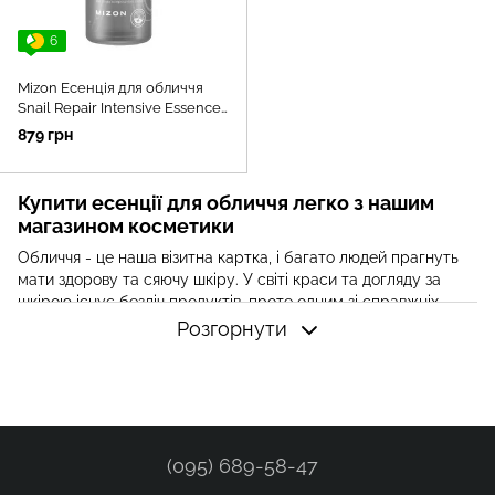
6
Mizon Есенція для обличчя
Snail Repair Intensive Essence,
100 мл
879 грн
Купити есенції для обличчя легко з нашим
магазином косметики
Обличчя - це наша візитна картка, і багато людей прагнуть
мати здорову та сяючу шкіру. У світі краси та догляду за
шкірою існує безліч продуктів, проте одним зі справжніх
скарбів у цьому світі є есенції для обличчя. Ці чарівні рідини
Розгорнути
стали популярними серед поціновувачів краси завдяки своїм
неймовірним властивостям і користі для шкіри.
Що таке есенції для обличчя?
Есенції для обличчя - це концентровані рідини, які містять
корисні інгредієнти для шкіри, такі як вітаміни,
(095) 689-58-47
антиоксиданти, амінокислоти та інші поживні речовини. Вони