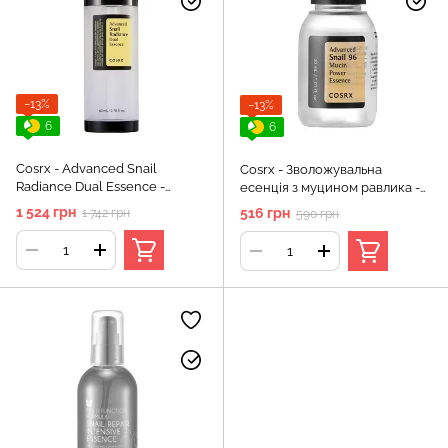
−13%
−13%
6
6
Cosrx - Advanced Snail
Cosrx - Зволожувальна
Radiance Dual Essence -
есенція з муцином равлика -
Есенція зі слизом равлика -
Advanced Snail 96 Mucin
1 524 грн
516 грн
1 742 грн
590 грн
80ml
Power Essence - 30ml