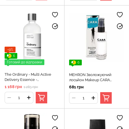
−9%
6
Готовий до відправки
6
The Ordinary - Multi Active
MEHRON Зволожуючий
Delivery Essence -
лосьйон Makeup CARA
Мультиактивна есенція для
Moisturizer Lotion 1oz., 30 мл
1 168 грн
681 грн
1 285 грн
обличчя, 100 мл