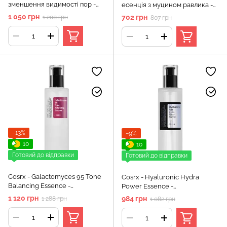
зменшення видимості пор -
есенція з муцином равлика -
Two in One Poreless Power
Advanced Snail 96 Mucin
1 050 грн
702 грн
1 200 грн
807 грн
Liquid - 100ml
Power Essence - 100ml
−13%
−9%
10
10
Готовий до відправки
Готовий до відправки
Cosrx - Galactomyces 95 Tone
Cosrx - Hyaluronic Hydra
Balancing Essence -
Power Essence -
Ферментована есенція для
Зволожувальна есенція з
1 120 грн
984 грн
1 288 грн
1 082 грн
обличчя - 100ml
гіалуроновою кислотою -
100ml