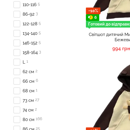
5
110-116
−10%
3
86-92
6
5
122-128
Готовий до відправк
5
134-140
Світшот дитячий Ми
Бежеви
5
146-152
994 гр
3
158-164
1
L
2
62 см
6
66 см
1
68 см
27
73 см
2
74 см
166
80 см
25
86 см