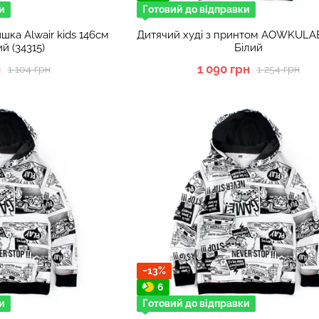
и
Готовий до відправки
шка Alwair kids 146см
Дитячий худі з принтом AOWKULAE
й (34315)
Білий
н
1 090 грн
1 104 грн
1 254 грн
−13%
6
и
Готовий до відправки