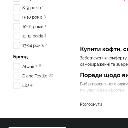
1
8-9 років
3
9-10 років
1
10-11 років
2
11-12 років
2
13-14 років
Купити кофти, с
Бренд
Забезпечення комфорту і
самовираженні та збереж
118
Alwair
Поради щодо виб
80
Diana Textile
Вибір правильного одягу 
42
LiO
почувалися комфортно.
Кофти для хлопчиків
Розгорнути
Кофти - це чудовий вибір
бавовна або синтетичні 
Під час вибору кофти сл