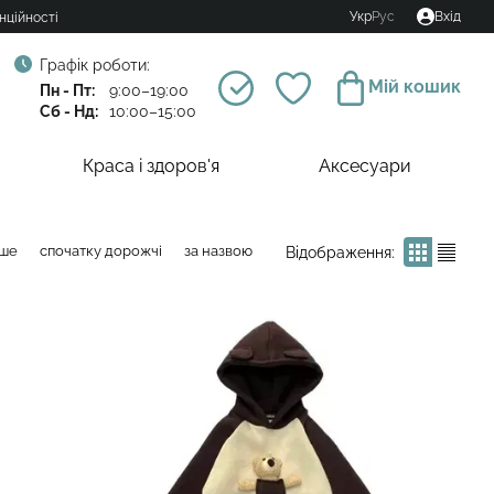
Укр
Рус
Вхід
нційності
Графік роботи:
Мій кошик
Пн - Пт:
9:00–19:00
Сб - Нд:
10:00–15:00
Краса і здоров'я
Аксесуари
вше
спочатку дорожчі
за назвою
Відображення: