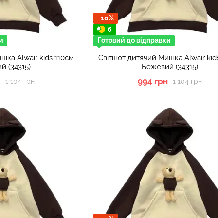
−10%
6
и
Готовий до відправки
шка Alwair kids 110см
Світшот дитячий Мишка Alwair kid
й (34315)
Бежевий (34315)
н
994 грн
1 104 грн
1 104 грн