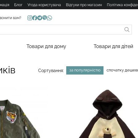
мація
Блог
Угода користувача
Відгуки про магазин
Політика конфіде
вонити вам?
Товари для дому
Товари для дітей
иків
за популярністю
спочатку деше
Сортування: