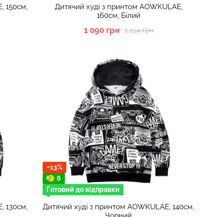
, 150см,
Дитячий худі з принтом AOWKULAE,
160см, Білий
1 090 грн
1 254 грн
−13%
6
Готовий до відправки
, 130см,
Дитячий худі з принтом AOWKULAE, 140см,
Чорний