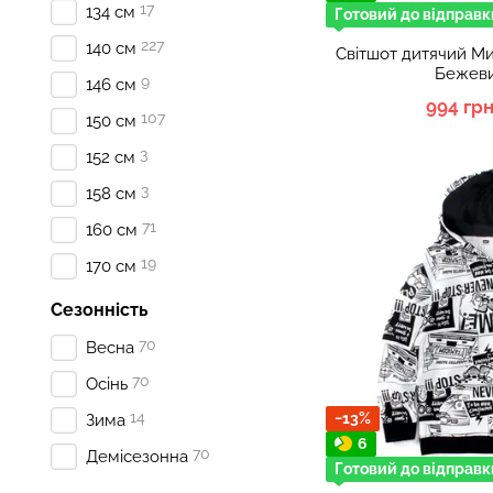
17
134 см
Готовий до відправк
227
140 см
Світшот дитячий Ми
Бежеви
9
146 см
994 гр
107
150 см
3
152 см
3
158 см
71
160 см
19
170 см
Сезонність
70
Весна
70
Осінь
14
−13%
Зима
6
70
Демісезонна
Готовий до відправк