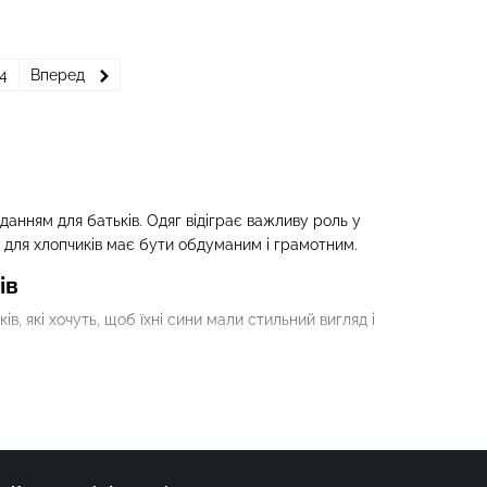
4
Вперед
анням для батьків. Одяг відіграє важливу роль у
к для хлопчиків має бути обдуманим і грамотним.
ів
, які хочуть, щоб їхні сини мали стильний вигляд і
иготовлені з різних матеріалів, таких як вовна, альпака,
іри вашої дитини.
кофта може бути незручною. Крім того, стильна кофта з