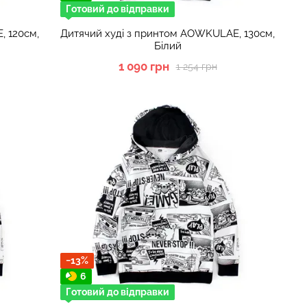
Готовий до відправки
, 120см,
Дитячий худі з принтом AOWKULAE, 130см,
Білий
1 090 грн
1 254 грн
−13%
6
Готовий до відправки