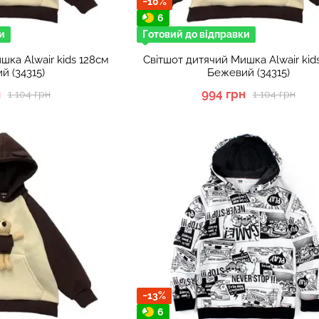
−10%
6
и
Готовий до відправки
шка Alwair kids 128см
Світшот дитячий Мишка Alwair kid
й (34315)
Бежевий (34315)
н
994 грн
1 104 грн
1 104 грн
−13%
6