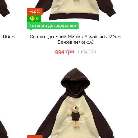
−10%
6
Готовий до відправки
s 116см
Світшот дитячий Мишка Alwair kids 122см
Бежевий (34315)
994 грн
1 104 грн