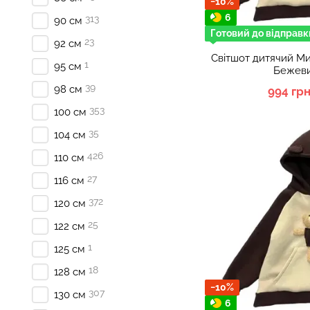
−10%
6
313
90 см
Готовий до відправк
23
92 см
Світшот дитячий Ми
1
95 см
Бежеви
39
98 см
994 гр
353
100 см
35
104 см
426
110 см
27
116 см
372
120 см
25
122 см
1
125 см
18
128 см
−10%
307
130 см
6