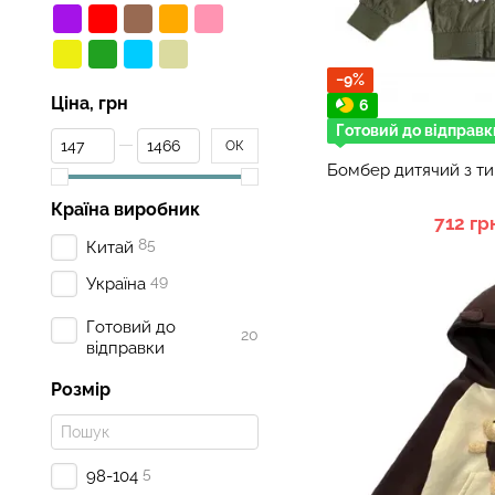
−9%
Ціна, грн
6
Готовий до відправк
От Ціна, грн
До Ціна, грн
ОК
Бомбер дитячий з ти
Країна виробник
712 гр
85
Китай
49
Україна
Готовий до
20
відправки
Розмір
5
98-104