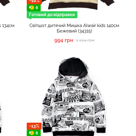
−10%
6
Готовий до відправки
s 134см
Світшот дитячий Мишка Alwair kids 140см
Бежевий (34315)
994 грн
1 104 грн
−13%
6