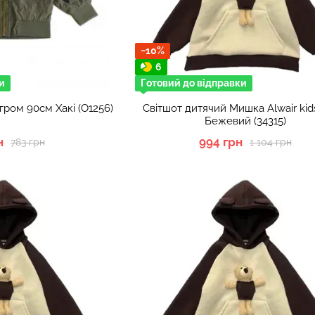
−10%
6
и
Готовий до відправки
гром 90см Хакі (О1256)
Світшот дитячий Мишка Alwair ki
Бежевий (34315)
н
994 грн
783 грн
1 104 грн