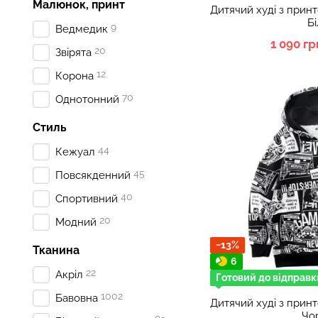
Малюнок, принт
Дитячий худі з при
Б
9
Ведмедик
1 090 гр
20
Звірята
12
Корона
70
Однотонний
Стиль
44
Кежуал
45
Повсякденний
40
Спортивний
20
Модний
−13%
Тканина
6
22
Акріл
Готовий до відправк
1002
Бавовна
Дитячий худі з при
Чо