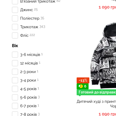
82
В'язаний трикотаж
1 090 гр
25
Джинс
35
Поліестер
343
Трикотаж
222
Фліс
Вік
1
3-6 місяців
1
12 місяців
1
2-3 роки
1
3-4 роки
−13%
6
1
4-5 років
Готовий до відправк
3
5-6 років
Дитячий худі з при
1
6-7 років
Чо
1 090 гр
3
7-8 років