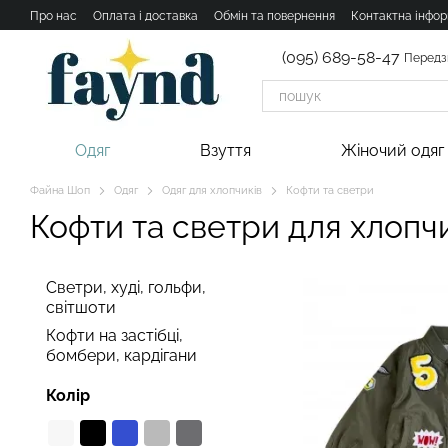
Перейти к основному контенту
Про нас
Оплата і доставка
Обмін та повернення
Контактна інфор
(095) 689-58-47
Передз
Одяг
Взуття
Жіночий одяг
Файна Шоп
Одяг
Одяг для хлопчиків
Кофти та светри
Кофти та светри для хлопч
Светри, худі, гольфи,
світшоти
Кофти на застібці,
бомбери, кардігани
Колір