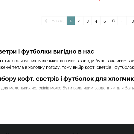
Назад
1
2
3
4
5
6
...
13
ветри і футболки вигідно в нас
 стилю для ваших маленьких хлопчиків завжди було важливим завд
енні тепла в холодну погоду, тому вибір кофт, светрів і футболо
ору кофт, светрів і футболок для хлопчик
для маленьких чоловіків може бути важливим завданням для батьків
 для холодного сезону або прохолодної погоди. Вони можуть бути в
тканини. Вибір матеріалу залежить від сезону та особливостей шк
ід звертати увагу на розмір, оскільки надто велика або маленька 