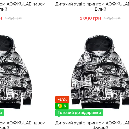
нтом AOWKULAE, 140см,
Дитячий худі з принтом AOWKULAE
ілий
Білий
н
1 090 грн
1 254 грн
1 254 грн
−13%
6
и
Готовий до відправки
нтом AOWKULAE, 120см,
Дитячий худі з принтом AOWKULAE
рний
Чорний