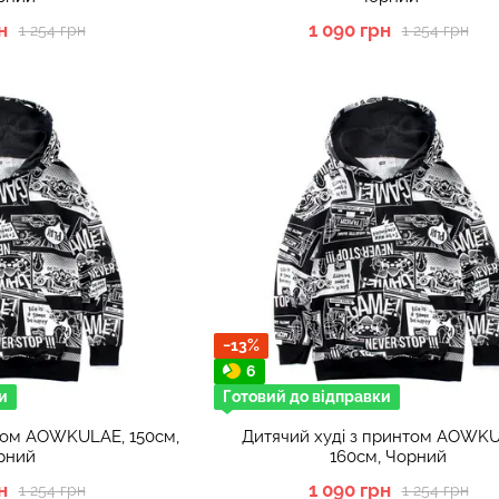
н
1 090 грн
1 254 грн
1 254 грн
−13%
6
и
Готовий до відправки
нтом AOWKULAE, 150см,
Дитячий худі з принтом AOWKU
рний
160см, Чорний
н
1 090 грн
1 254 грн
1 254 грн