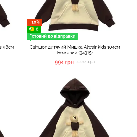
−10%
6
Готовий до відправки
ds 98см
Світшот дитячий Мишка Alwair kids 104см
Бежевий (34315)
994 грн
1 104 грн