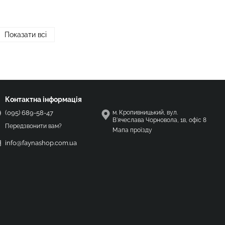
Показати всі
Контактна інформація
(095) 689-58-47
м. Кропивницький, вул.
В'ячеслава Чорновола, 1в, офіс 8
Передзвонити вам?
Мапа проїзду
info@faynashop.com.ua