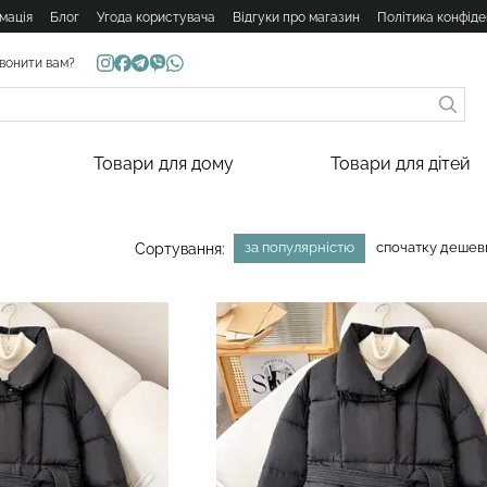
мація
Блог
Угода користувача
Відгуки про магазин
Політика конфіде
вонити вам?
Товари для дому
Товари для дітей
за популярністю
спочатку деше
Сортування: