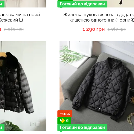
и
Готовий до відправки
зав'язками на поясі
Жилетка пухова жіноча з додат
(Бежевий L)
кишенею однотонна (Чорний
н
1 290 грн
5 060 грн
1 560 грн
−10%
6
и
Готовий до відправки