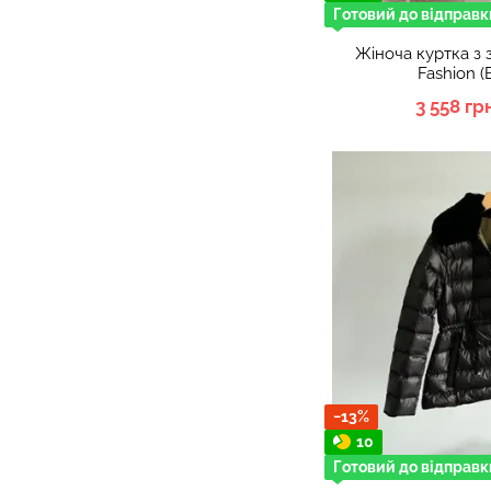
Готовий до відправк
Жіноча куртка з 
Fashion 
3 558 гр
−13%
10
Готовий до відправк