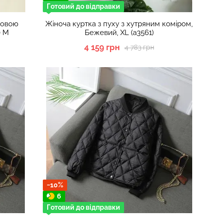
Готовий до відправки
ковою
Жіноча куртка з пуху з хутряним коміром,
) М
Бежевий, XL (а3561)
4 159 грн
4 783 грн
−10%
6
Готовий до відправки