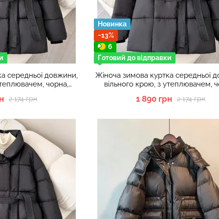
Новинка
−13%
6
и
Готовий до відправки
ка середньої довжини,
Жіноча зимова куртка середньої д
утеплювачем, чорна,
вільного крою, з утеплювачем, ч
мір M
розмір L
н
1 890 грн
2 174 грн
2 174 грн