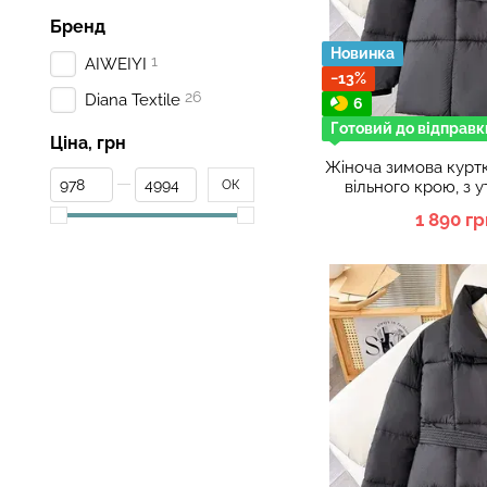
Бренд
Новинка
1
AIWEIYI
−13%
26
Diana Textile
6
Готовий до відправк
Ціна, грн
Жіноча зимова курт
От Ціна, грн
До Ціна, грн
ОК
вільного крою, з 
роз
1 890 гр