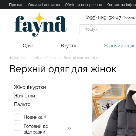
Перейти к основному контенту
Про нас
Оплата і доставка
Обмін та повернення
Контактна інфор
(095) 689-58-47
Передз
Одяг
Взуття
Жіночий одяг
Файна Шоп
Жіночий одяг
Верхній одяг для жінок
Верхній одяг для жінок
Жіночі куртки
Жилетки
Пальто
4
Новинка
Готовий до
22
відправки