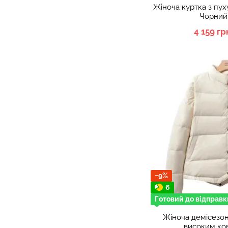
Жіноча куртка з пух
Чорний,
4 159 гр
−9%
6
Готовий до відправк
Жіноча демісезон
високим ко