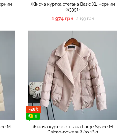
Чорний
Жіноча куртка стегана Basic XL Чорний
(а3391)
1 974 грн
2 193 грн
−48%
6
ace M
Жіноча куртка стегана Large Space M
Світло-рожевий (а3467)