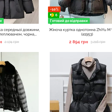
−10%
6
и
Готовий до відправки
ка середньої довжини,
Жіноча куртка однотонна ZhiYu M
утеплювачем, чорна,
(а1953)
ір XXL
н
2 894 грн
2 174 грн
3 216 грн