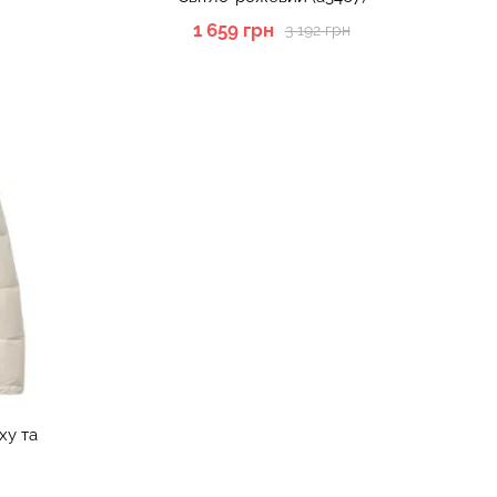
1 659 грн
3 192 грн
ху та