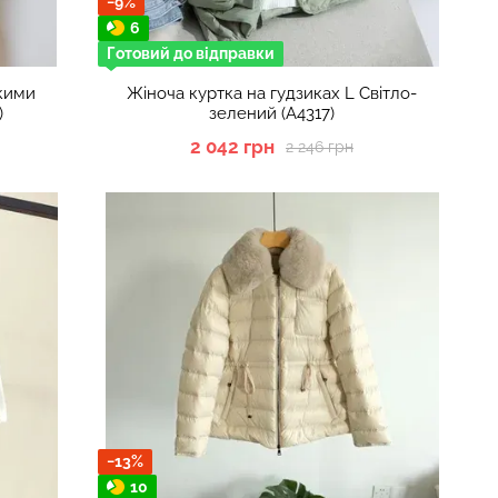
−9%
6
Готовий до відправки
икими
Жіноча куртка на гудзиках L Світло-
)
зелений (А4317)
2 042 грн
2 246 грн
−13%
10