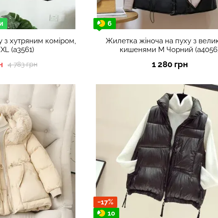
и
6
у з хутряним коміром,
Жилетка жіноча на пуху з вел
XL (а3561)
кишенями M Чорний (а4056
н
1 280 грн
4 783 грн
−17%
10