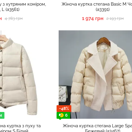
у з хутряним коміром,
Жіноча куртка стегана Basic M 
 L (а3561)
(а3391)
н
1 974 грн
4 783 грн
2 193 грн
−48%
и
6
на куртка з пуху та
Жіноча куртка стегана Large Sp
міром S Білий
Бежевий (а3467)