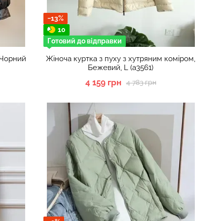
−13%
10
Готовий до відправки
 Чорний
Жіноча куртка з пуху з хутряним коміром,
Бежевий, L (а3561)
4 159 грн
4 783 грн