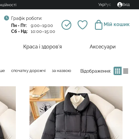
Укр
Рус
Вхід
нційності
Графік роботи:
Мій кошик
Пн - Пт:
9:00–19:00
Сб - Нд:
10:00–15:00
Краса і здоров'я
Аксесуари
вше
спочатку дорожчі
за назвою
Відображення: