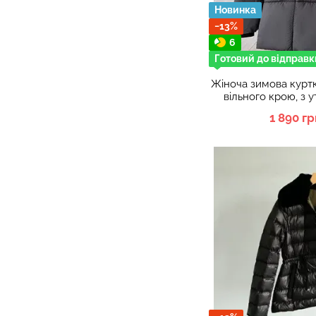
Новинка
−13%
6
Готовий до відправк
Жіноча зимова курт
вільного крою, з 
розм
1 890 гр