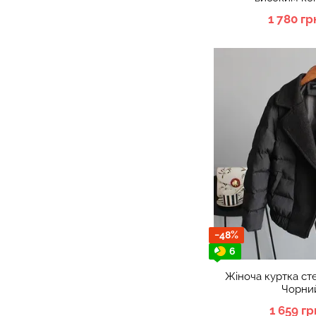
1 780 гр
−48%
6
Жіноча куртка ст
Чорний
1 659 гр