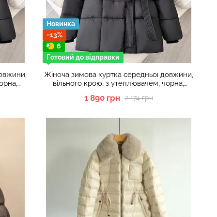
Новинка
−13%
6
Готовий до відправки
овжини,
Жіноча зимова куртка середньої довжини,
орна,
вільного крою, з утеплювачем, чорна,
розмір XL
1 890 грн
2 174 грн