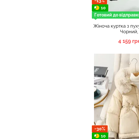
−13%
10
Готовий до відправк
Жіноча куртка з пух
Чорний, 
4 159 гр
−30%
10