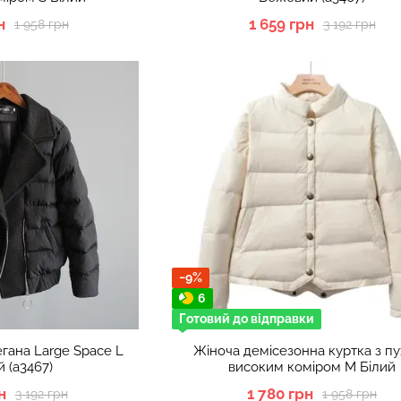
н
1 659 грн
1 958 грн
3 192 грн
−9%
6
Готовий до відправки
егана Large Space L
Жіноча демісезонна куртка з пу
 (а3467)
високим коміром M Білий
н
1 780 грн
3 192 грн
1 958 грн