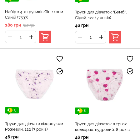
Набір з 4-х трусиків Girl 110см
Труси для дівчаток "Бембі",
Синій (7537)
Сірий, 122 (7 років)
380 грн
46 грн
517 грн
6
6
Труси для дівчат з візернуком,
Труси для дівчаток в трьох
Рожевий, 122 (7 років)
кольорах, пудровий, 8 років
46 грн
46 грн