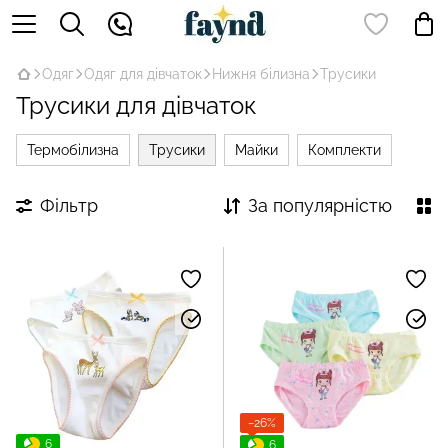
Одяг
Одяг для дівчаток
Нижня білизна
Трусики
Трусики для дівчаток
Термобілизна
Трусики
Майки
Комплекти
Фільтр
За популярністю
−26%
6
6