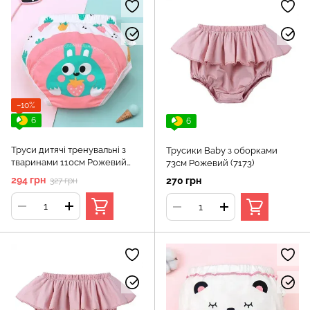
−10%
6
6
Труси дитячі тренувальні з
Трусики Baby з оборками
тваринами 110см Рожевий
73см Рожевий (7173)
(12273)
294 грн
270 грн
327 грн