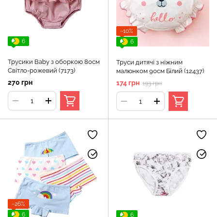
−10%
6
6
Трусики Baby з оборкою 80см
Труси дитячі з ніжним
Світло-рожевий (7173)
малюнком 90см Білий (12437)
270 грн
174 грн
193 грн
−26%
6
6