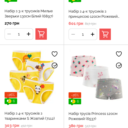
Набір з 3-х трусиків Милые
Набір з 4-х трусиків з
Зверьки 130см Білий (6897)
принцесою 120см Рожевий
(6845)
270 грн
601 грн
817 грн
−26%
−26%
6
6
Набір з 4-х трусиків з
Набір трусів Princess 120см
тваринками S Жовтий (7112)
Рожевий (6537)
303 грн
380 грн
412 грн
517 грн