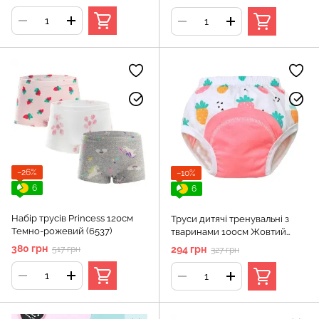
−26%
−10%
6
6
Набір трусів Princess 120см
Труси дитячі тренувальні з
Темно-рожевий (6537)
тваринами 100см Жовтий
(12273)
380 грн
294 грн
517 грн
327 грн