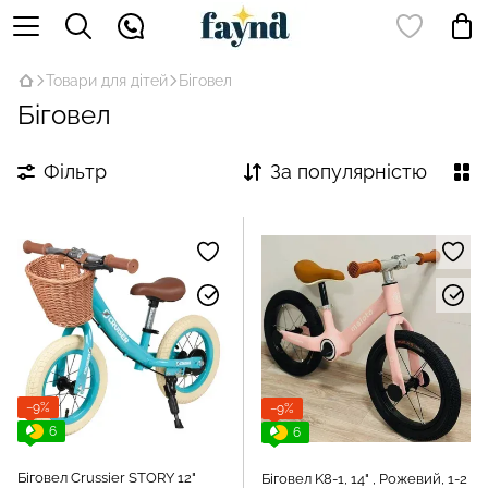
Товари для дітей
Біговел
Біговел
Фільтр
За популярністю
−9%
−9%
6
6
Біговел Crussier STORY 12"
Біговел K8-1, 14" , Рожевий, 1-2