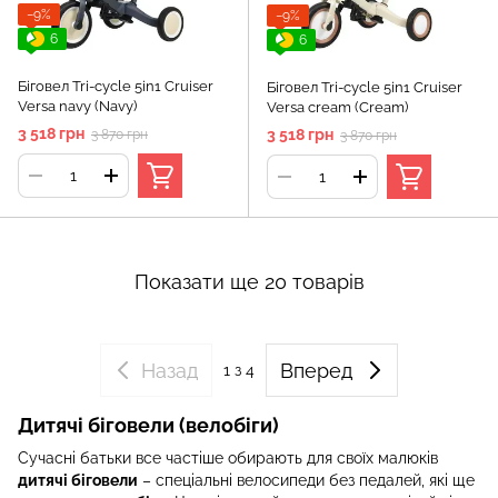
−9%
−9%
6
6
Біговел Tri-cycle 5in1 Cruiser
Біговел Tri-cycle 5in1 Cruiser
Versa navy (Navy)
Versa cream (Cream)
3 518 грн
3 518 грн
3 870 грн
3 870 грн
Показати ще 20 товарів
Назад
Вперед
1
з 4
Дитячі біговели (велобіги)
Сучасні батьки все частіше обирають для своїх малюків
дитячі біговели
– спеціальні велосипеди без педалей, які ще