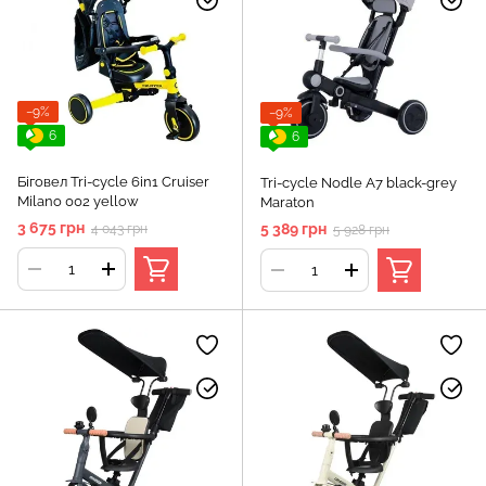
−9%
−9%
6
6
Біговел Tri-cycle 6in1 Cruiser
Tri-cycle Nodle A7 black-grey
Milano 002 yellow
Maraton
3 675 грн
5 389 грн
4 043 грн
5 928 грн