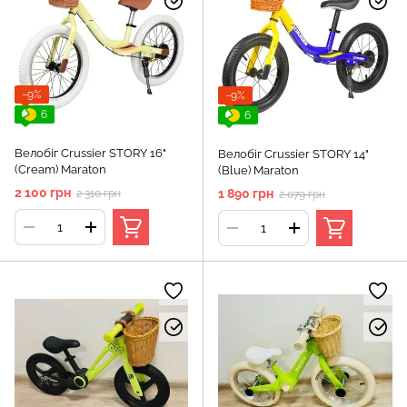
−9%
−9%
6
6
Велобіг Crussier STORY 16"
Велобіг Crussier STORY 14"
(Cream) Maraton
(Blue) Maraton
2 100 грн
1 890 грн
2 310 грн
2 079 грн