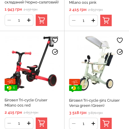
складаний (Чорно-салатовий)
Milano 001 pink
1 943 грн
2 415 грн
2 137 грн
2 657 грн
−9%
−9%
6
6
Біговел Tri-cycle Cruiser
Біговел Tri-cycle 5in1 Cruiser
Milano 001 red
Versa green (Green)
2 415 грн
3 518 грн
2 657 грн
3 870 грн