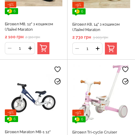
−9%
−9%
6
6
Біговел M8, 12" з кошиком
Біговел K8, 14" з кошиком
(Лайм) Maraton
(Лайм) Maraton
2 100 грн
2 730 грн
2 310 грн
3 003 грн
−9%
−9%
6
6
Біговел Maraton M8-1 12"
Біговел Tri-cycle Cruiser