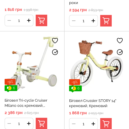
роки
1 816 грн
2 594 грн
1 998 грн
2 853 грн
−9%
−9%
6
6
Біговел Tri-cycle Cruiser
Біговел Crussier STORY 14"
Milano 001 кремовий,
кремовий, Кремовий
Кремовий
2 386 грн
1 868 грн
2 625 грн
2 055 грн