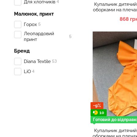
4
Для хлопчиків
Купальник дитячий
оборками на плечах
Малюнок, принт
Рож
868 гр
5
Горох
Леопардовий
5
принт
Бренд
53
Diana Textile
4
LiO
−9%
10
Готовий до відправк
Купальник дитячий
оборками на плечах