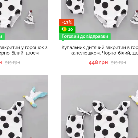
−13%
10
и
Готовий до відправки
закритий у горошок з
Купальник дитячий закритий в го
рно-білий, 100см
капелюшком, Чорно-білий, 11
н
448 грн
515 грн
515 грн