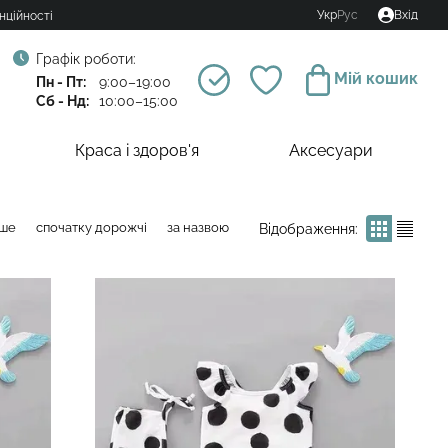
Укр
Рус
Вхід
нційності
Графік роботи:
Мій кошик
Пн - Пт:
9:00–19:00
Сб - Нд:
10:00–15:00
Краса і здоров'я
Аксесуари
вше
спочатку дорожчі
за назвою
Відображення: