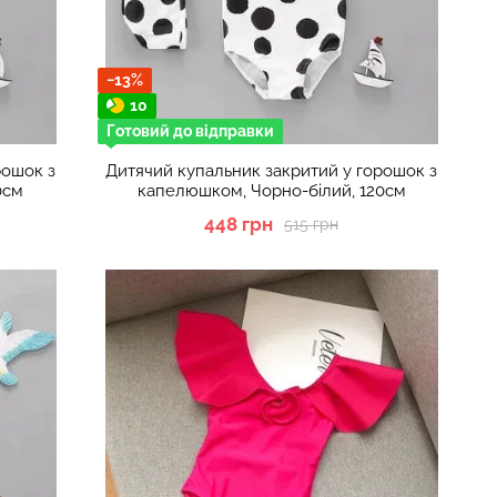
−13%
10
Готовий до відправки
рошок з
Дитячий купальник закритий у горошок з
0см
капелюшком, Чорно-білий, 120см
448 грн
515 грн