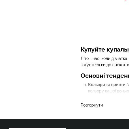
Купуйте купальн
Літо - час, коли дівчатк
готуєтеся ви до спекотн
Основні тенденц
Кольори та принти:
кольору вашої доньк
Спеціальні матеріал
Розгорнути
костюми, виготовлені
Стиль і дизайн:
Стиль
доньки та її власном