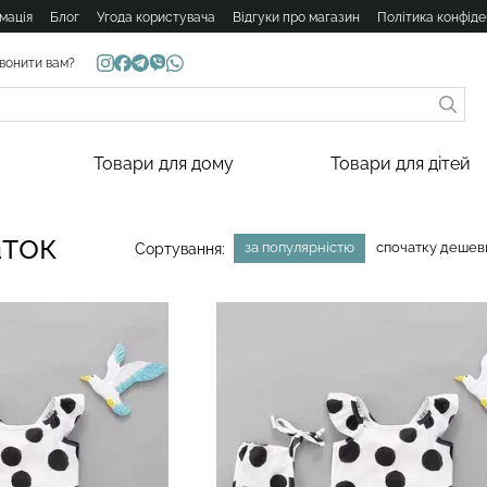
мація
Блог
Угода користувача
Відгуки про магазин
Політика конфіде
вонити вам?
Товари для дому
Товари для дітей
аток
за популярністю
спочатку деше
Сортування: