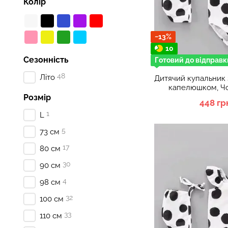
Колір
−13%
10
Сезонність
Готовий до відправк
48
Літо
Дитячий купальник 
капелюшком, Чо
Розмір
448 гр
1
L
5
73 см
17
80 см
30
90 см
4
98 см
32
100 см
33
110 см