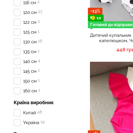
2
116 см
−13%
27
120 см
10
2
122 см
Готовий до відправк
1
125 см
Дитячий купальник 
капелюшком, Ч
16
130 см
448 гр
1
135 см
4
140 см
2
145 см
1
150 см
1
160 см
Країна виробник
48
Китай
19
Україна