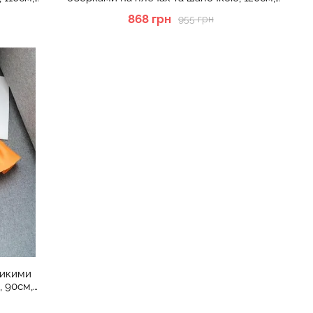
Темно-жовтий
868 грн
955 грн
ликими
 90см,