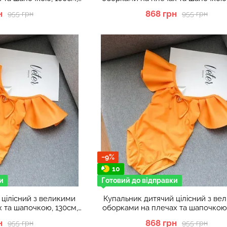
-жовтий
Темно-жовтий
н
868 грн
955 грн
955 грн
−9%
10
и
Готовий до відправки
 цілісний з великими
Купальник дитячий цілісний з ве
 та шапочкою, 130см,
оборками на плечах та шапочкою,
-жовтий
Темно-жовтий
н
868 грн
955 грн
955 грн