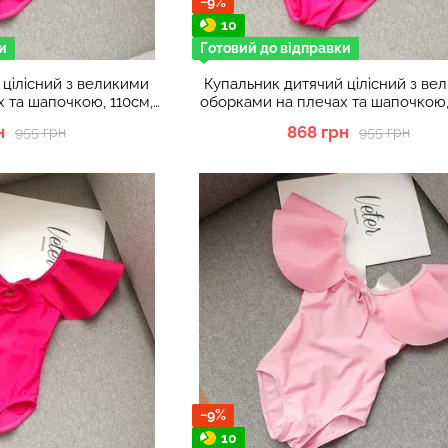
−9%
10
и
Готовий до відправки
 цілісний з великими
Купальник дитячий цілісний з ве
 та шапочкою, 110см,
оборками на плечах та шапочкою,
новий
Малиновий
н
868 грн
955 грн
955 грн
−9%
10