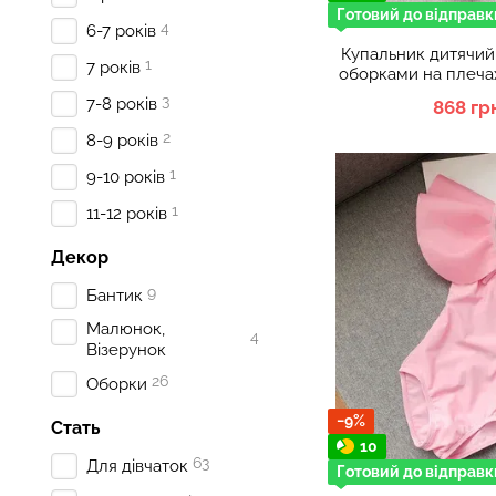
Готовий до відправк
4
6-7 років
Купальник дитячий
1
7 років
оборками на плеча
Мали
3
7-8 років
868 гр
2
8-9 років
1
9-10 років
1
11-12 років
Декор
9
Бантик
Малюнок,
4
Візерунок
26
Оборки
−9%
Стать
10
63
Для дівчаток
Готовий до відправк