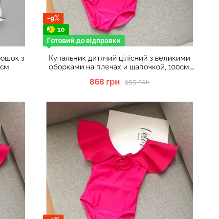
−9%
10
Готовий до відправки
рошок з
Купальник дитячий цілісний з великими
0см
оборками на плечах и шапочкой, 100см,
Малиновий
868 грн
955 грн