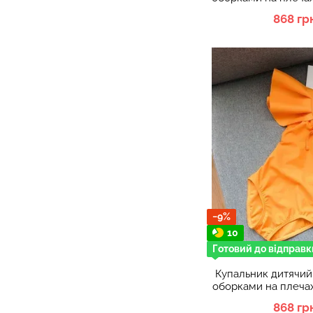
Темно
868 гр
−9%
10
Готовий до відправк
Купальник дитячий
оборками на плечах
Темно
868 гр