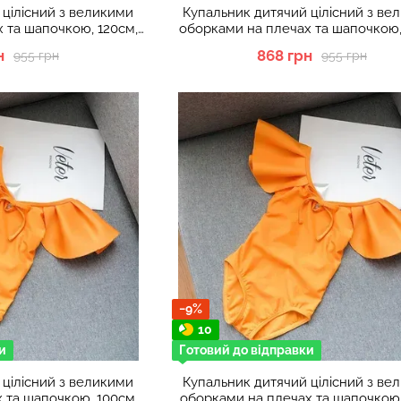
 цілісний з великими
Купальник дитячий цілісний з ве
 та шапочкою, 120см,
оборками на плечах та шапочкою,
евий
Рожевий
н
868 грн
955 грн
955 грн
−9%
10
и
Готовий до відправки
 цілісний з великими
Купальник дитячий цілісний з ве
 та шапочкою, 100см,
оборками на плечах та шапочкою,