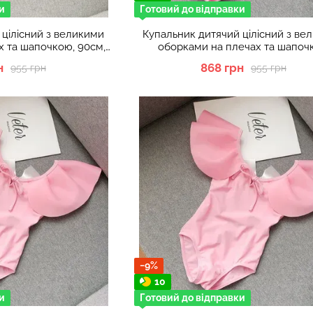
и
Готовий до відправки
 цілісний з великими
Купальник дитячий цілісний з ве
х та шапочкою, 90см,
оборками на плечах та шапоч
новий
Рожевий 100см
н
868 грн
955 грн
955 грн
−9%
10
и
Готовий до відправки