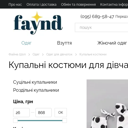
Перейти к основному контенту
Про нас
Оплата і доставка
Обмін та повернення
Контактна інфор
(095) 689-58-47
Передз
Одяг
Взуття
Жіночий одяг
Файна Шоп
Одяг
Одяг для дівчаток
Купальні костюми
Купальні костюми для дівч
Суцільні купальники
Роздільні купальники
Ціна, грн
От Ціна, грн
До Ціна, грн
ОК