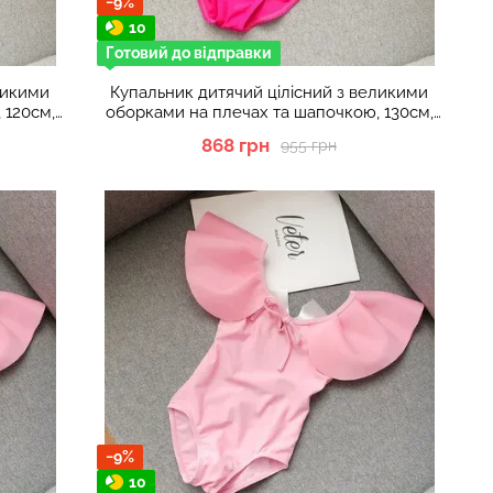
−9%
10
Готовий до відправки
ликими
Купальник дитячий цілісний з великими
 120см,
оборками на плечах та шапочкою, 130см,
Малиновий
868 грн
955 грн
−9%
10