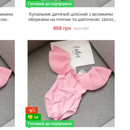
Готовий до відправки
ликими
Купальник дитячий цілісний з великими
кою
оборками на плечах та шапочкою, 110см,
Рожевий
868 грн
955 грн
−9%
10
Готовий до відправки