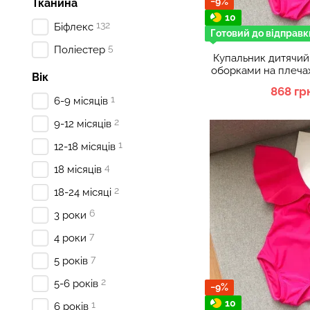
−9%
Тканина
10
132
Біфлекс
Готовий до відправк
5
Поліестер
Купальник дитячий
оборками на плечах
Вік
Мали
868 гр
1
6-9 місяців
2
9-12 місяців
1
12-18 місяців
4
18 місяців
2
18-24 місяці
6
3 роки
7
4 роки
7
5 років
2
5-6 років
−9%
10
1
6 років