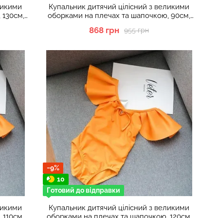
ликими
Купальник дитячий цілісний з великими
 130см,
оборками на плечах та шапочкою, 90см,
Рожевий
868 грн
955 грн
−9%
10
Готовий до відправки
ликими
Купальник дитячий цілісний з великими
 110см,
оборками на плечах та шапочкою, 120см,