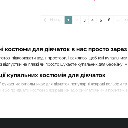
Назад
1
2
3
4
5
6
...
1
і костюми для дівчаток в нас просто зараз
а готові підкорювати водні простори, і важливо, щоб їхні купальник
ої відпустки на пляжі чи просто шукаєте купальник для басейну,
ії купальних костюмів для дівчаток
У сучасних купальниках для дівчаток популярні яскраві кольори т
и або придбати костюм з яскравими або симпатичними принтами, т
и:
Сучасні матеріали для купальників дають змогу швидше сохнути
 з високоякісних матеріалів, які не викликають подразнень на чутли
ні купальники для дівчаток можуть бути в різних варіантах. Вибер
у смаку.