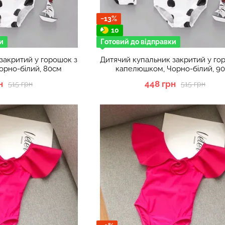
−13%
10
и
Готовий до відправки
закритий у горошок з
Дитячий купальник закритий у го
орно-білий, 80см
капелюшком, Чорно-білий, 9
н
448 грн
515 грн
515 грн