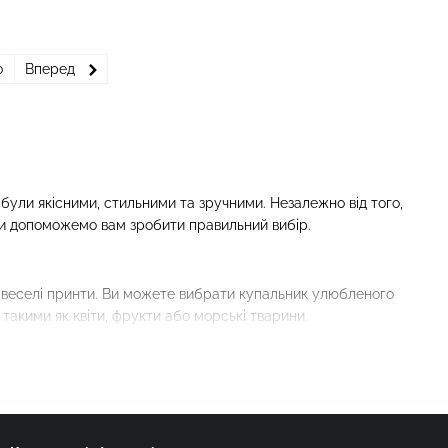
0
Вперед
и були якісними, стильними та зручними. Незалежно від того,
 ми допоможемо вам зробити правильний вибір.
а веселі принти. Ви можете вибрати купальник улюбленого
акими як квіти, фрукти або морські тварини.
 та забезпечують відмінну вентиляцію. Важливо обирати
вій шкірі дітей.
іть стиль, який відповідає активному способу життя вашої