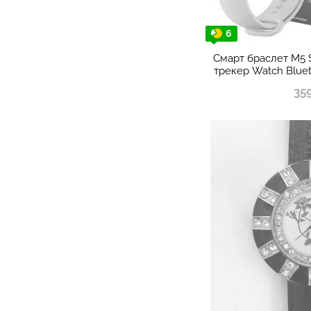
6
Смарт браслет M5 S
трекер Watch Blue
35