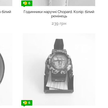
6
 білий
Годинники наручні Chopard. Колір: білий
ремінець
239 грн
6