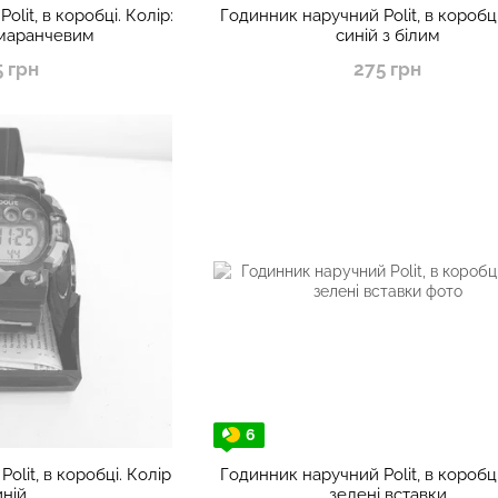
lit, в коробці. Колір:
Годинник наручний Polit, в коробці
омаранчевим
синій з білим
5 грн
275 грн
6
olit, в коробці. Колір
Годинник наручний Polit, в коробці
иній
зелені вставки