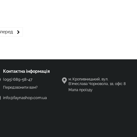
Вперед
Контактна інформація
(095) 689-58-47
м. Кропивницький, вул.
В'ячеслава Чорновола, 1в, офіс 8
Передзвонити вам?
Мапа проїзду
info@faynashop.com.ua