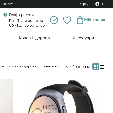
Укр
Рус
Вхід
нційності
Графік роботи:
Мій кошик
Пн - Пт:
9:00–19:00
Сб - Нд:
10:00–15:00
Краса і здоров'я
Аксесуари
вше
спочатку дорожчі
за назвою
Відображення: