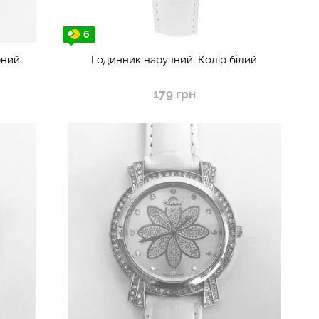
6
рний
Годинник наручний. Колір білий
179 грн