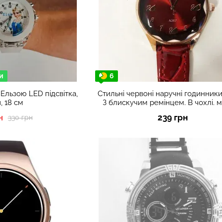
и
6
Ельзою LED підсвітка,
Стильні червоні наручні годинники
, 18 см
З блискучим ремінцем. В чохлі. 
51515
н
239 грн
330 грн