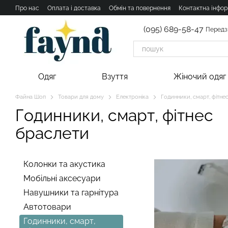
Перейти к основному контенту
Про нас
Оплата і доставка
Обмін та повернення
Контактна інфор
(095) 689-58-47
Передз
Одяг
Взуття
Жіночий одяг
Файна Шоп
Товари для дому
Електроніка
Годинники, смарт, фітне
Годинники, смарт, фітнес
браслети
Колонки та акустика
Мобільні аксесуари
Навушники та гарнітура
Автотовари
Годинники, смарт,