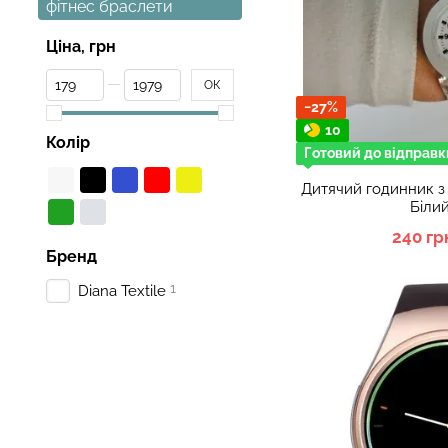
фітнес браслети
Ціна, грн
От Ціна, грн
До Ціна, грн
ОК
−27%
10
Колір
Готовий до відправк
Дитячий годинник з 
Білий
240 гр
Бренд
1
Diana Textile