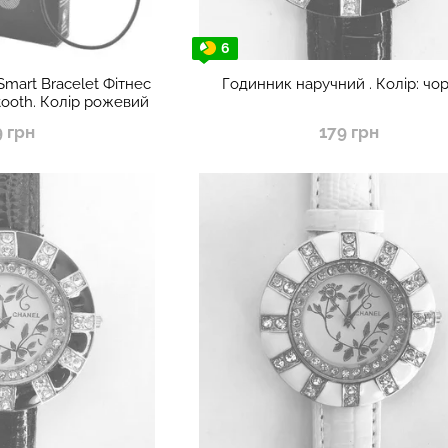
6
mart Bracelet Фітнес
Годинник наручний . Колір: чо
tooth. Колір рожевий
9 грн
179 грн