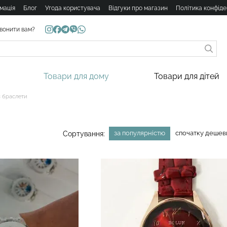
мація
Блог
Угода користувача
Відгуки про магазин
Політика конфіде
вонити вам?
Товари для дому
Товари для дітей
с браслети
за популярністю
спочатку деше
Сортування: