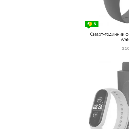
6
Смарт-годинник ф
Wat
21