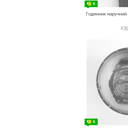
6
Годинник наручний 
23
6