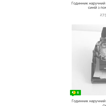
Годинник наручний Po
синій з п
27
6
Годинник наручний P
с