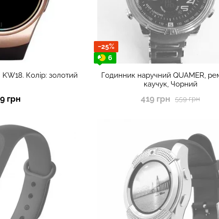
−25%
6
 KW18. Колір: золотий
Годинник наручний QUAMER, ре
каучук, Чорний
79 грн
419 грн
559 грн