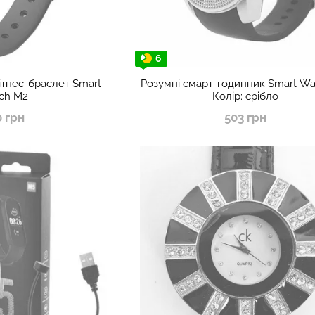
6
ітнес-браслет Smart
Розумні смарт-годинник Smart Wa
ch M2
Колір: срібло
0 грн
503 грн