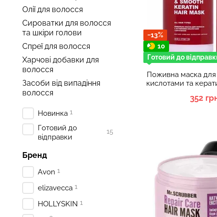
Олії для волосся
Сироватки для волосся
та шкіри голови
−13%
Спреї для волосся
10
Готовий до відправк
Харчові добавки для
волосся
Поживна маска для
Засоби від випадіння
кислотами та кера
Sol
волосся
352 гр
1
Новинка
Готовий до
15
відправки
Бренд
1
Avon
1
elizavecca
1
HOLLYSKIN