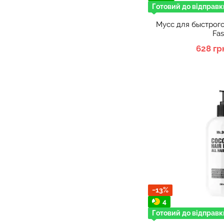
Готовий до відправк
Мусс для быстрого 
Fas
628 гр
−13%
4
Готовий до відправк