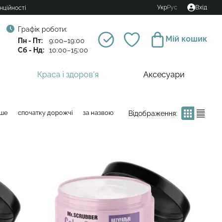
Укр
Рус
Вхід
нційності
Графік роботи:
Мій кошик
Пн - Пт:
9:00–19:00
Сб - Нд:
10:00–15:00
Краса і здоров'я
Аксесуари
вше
спочатку дорожчі
за назвою
Відображення: