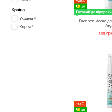
−26%
10
Країна
Готовий до відправк
9
Україна
Експрес-маска дл
Arg
1
Корея
139 гр
−14%
10