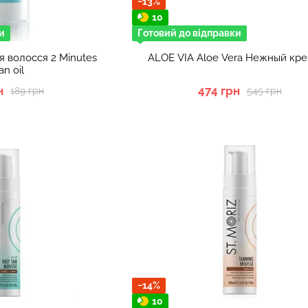
−13%
10
и
Готовий до відправки
я волосся 2 Minutes
ALOE VIA Aloe Vera Нежный кр
an oil
н
474 грн
189 грн
545 грн
−14%
10