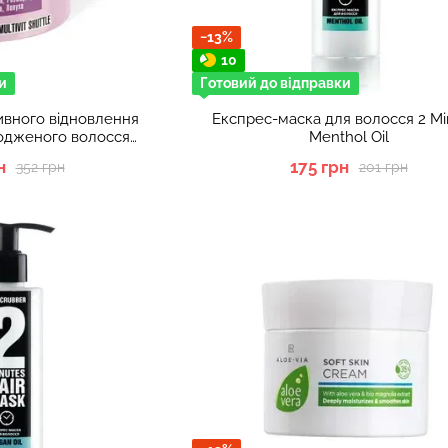
−13%
10
и
Готовий до відправки
ивного відновлення
Експрес-маска для волосся 2 Mi
кодженого волосся
Menthol Oil
RUBBER
н
175 грн
352 грн
201 грн