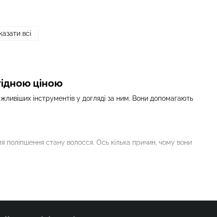
казати всі
гідною ціною
ажливіших інструментів у догляді за ним. Вони допомагають
для поліпшення стану волосся. Ось кілька причин, чому вони
мкого волосся. Вони запобігають втраті вологи та
иків. Це допомагає запобігти ламкості та посічення волосся.
дінню.