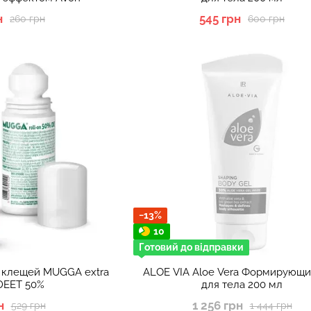
н
545 грн
260 грн
600 грн
−13%
10
Готовий до відправки
и клещей MUGGA extra
ALOE VIA Aloe Vera Формирующи
 DEET 50%
для тела 200 мл
н
1 256 грн
529 грн
1 444 грн