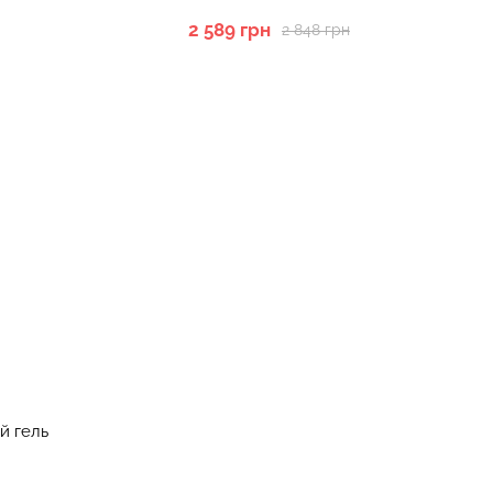
2 589 грн
2 848 грн
й гель