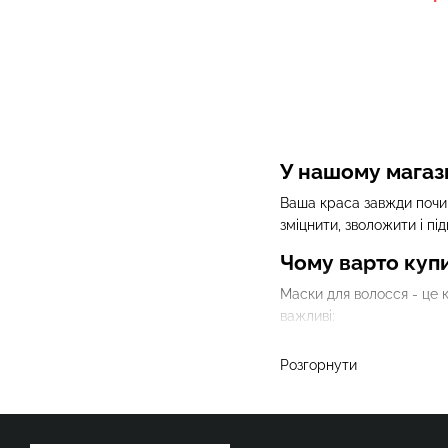
У нашому магаз
Ваша краса завжди почин
зміцнити, зволожити і п
Чому варто куп
Маски для волосся - це к
важливі:
Зволоження:
Маски г
Розгорнути
забезпечують м'якість
Зміцнення:
Багато ма
Підвищення росту:
Д