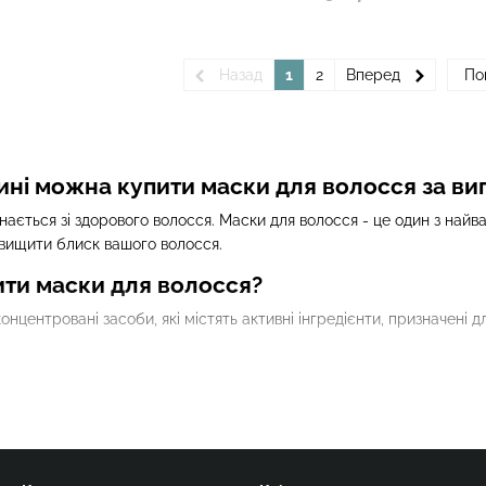
Назад
1
2
Вперед
По
ині можна купити маски для волосся за ви
ається зі здорового волосся. Маски для волосся - це один з найв
ідвищити блиск вашого волосся.
ити маски для волосся?
онцентровані засоби, які містять активні інгредієнти, призначені 
либоко зволожують волосся, що особливо корисно для сухого і ла
 і сяйво.
сок містять інгредієнти, які зміцнюють волосся від коренів до кінч
еякі маски сприяють активному росту волосся і запобігають випа