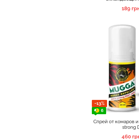
189 гр
−13%
6
Спрей от комаров 
strong
460 гр