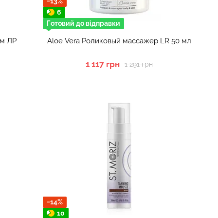
−13%
6
Готовий до відправки
ем ЛР
Aloe Vera Роликовый массажер LR 50 мл
1 117 грн
1 291 грн
−14%
10