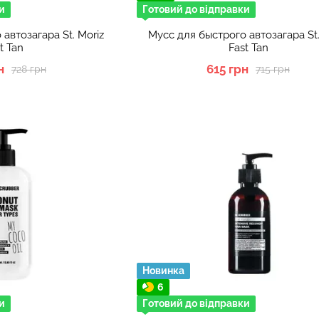
и
Готовий до відправки
автозагара St. Moriz
Мусс для быстрого автозагара St.
t Tan
Fast Tan
н
615 грн
728 грн
715 грн
Новинка
6
и
Готовий до відправки