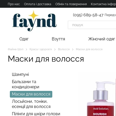
Перейти к основному контенту
Про нас
Оплата і доставка
Обмін та повернення
Контактна інфор
(095) 689-58-47
Передз
Одяг
Взуття
Жіночий одяг
Файна Шоп
Краса і здоров'я
Волосся
Маски для волосся
Маски для волосся
Шампуні
Бальзами та
кондиціонери
Маски для волосся
Лосьйони, тоніки,
есенції для волосся
Пілінги для шкіри голови