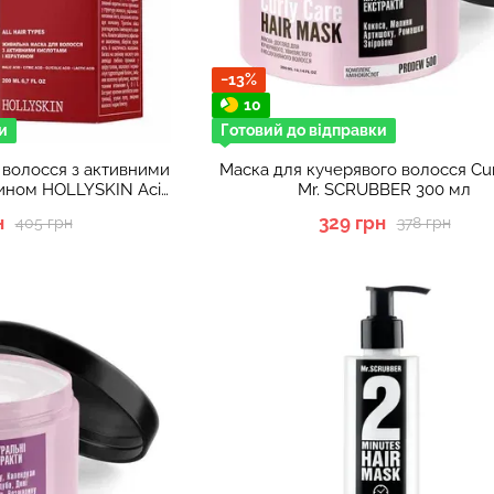
−13%
10
и
Готовий до відправки
 волосся з активними
Маска для кучерявого волосся Cur
тином HOLLYSKIN Acid
Mr. SCRUBBER 300 мл
ution
н
329 грн
405 грн
378 грн