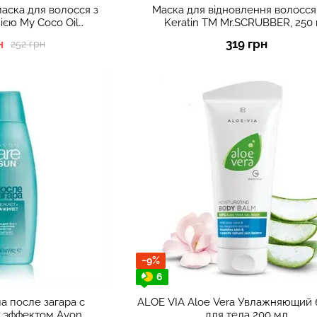
аска для волосся з
Маска для відновлення волосся E
ією My Coco Oil
Keratin TM Mr.SCRUBBER, 250
BER 250 мл
н
319 грн
252 грн
−9%
6
а после загара с
ALOE VIA Aloe Vera Увлажняющий 
 эффектом Avon
для тела 200 мл