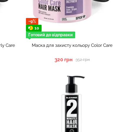
−9%
10
Готовий до відправки
ly Сare
Маска для захисту кольору Color Care
320 грн
352 грн