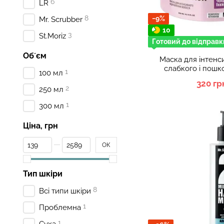
6
LR
8
−9%
Mr. Scrubber
10
3
St.Moriz
Готовий до відправк
Обʼєм
Маска для інтенс
слабкого і пош
1
100 мл
Mr.SC
320 гр
2
250 мл
1
300 мл
Ціна, грн
От Ціна, грн
До Ціна, грн
ОК
Тип шкіри
8
Всі типи шкіри
1
Проблемна
1
Суха