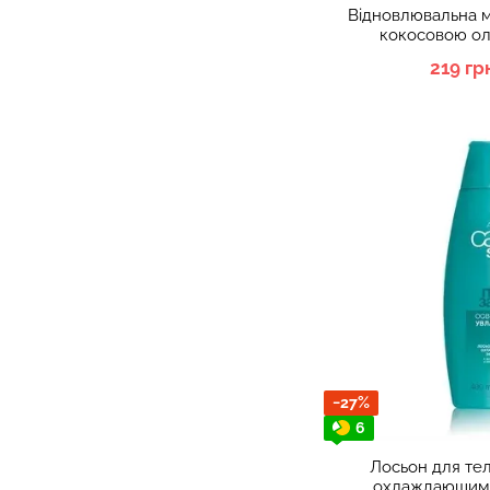
Відновлювальна м
кокосовою ол
Mr.SCRUB
219 гр
−27%
6
Лосьон для тел
охлаждающим