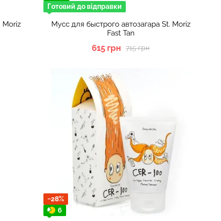
Готовий до відправки
 Moriz
Мусс для быстрого автозагара St. Moriz
Fast Tan
615 грн
715 грн
−28%
6