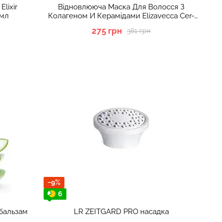
lixir
Відновлююча Маска Для Волосся З
 мл
Колагеном И Керамідами Elizavecca Cer-
100 Milky Piggy Collagen Ceramide Coating
275 грн
381 грн
Protein Treatment, 100 Мл
−9%
6
бальзам
LR ZEITGARD PRO насадка