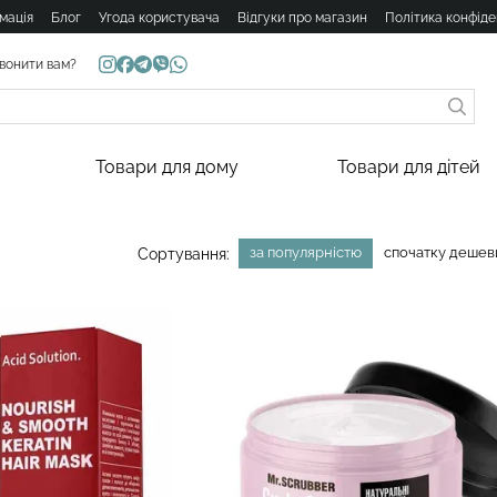
мація
Блог
Угода користувача
Відгуки про магазин
Політика конфіде
вонити вам?
Товари для дому
Товари для дітей
за популярністю
спочатку деше
Сортування: