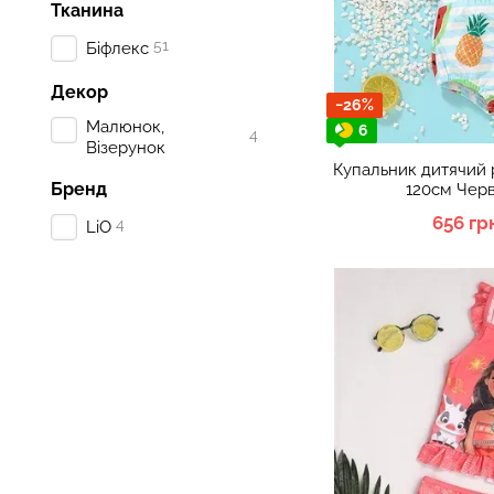
Тканина
51
Біфлекс
Декор
−26%
Малюнок,
6
4
Візерунок
Купальник дитячий 
Бренд
120см Черв
656 гр
4
LiO