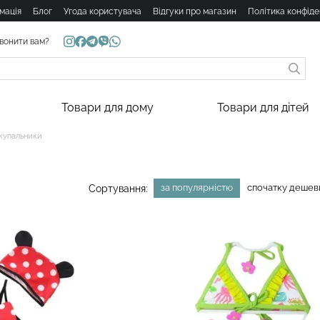
мація
Блог
Угода користувача
Відгуки про магазин
Політика конфіде
вонити вам?
Товари для дому
Товари для дітей
 купальники
за популярністю
спочатку деше
Сортування: