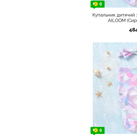
6
Купальник дитячий 
AILOOM (Сир
48
6