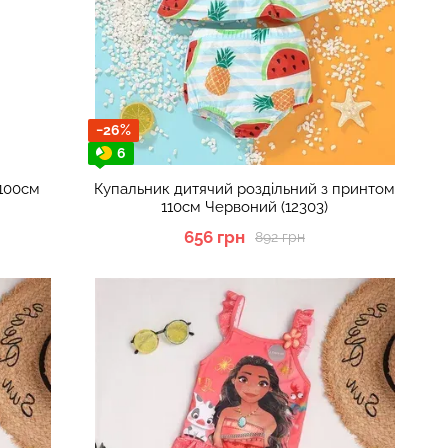
−26%
6
 100см
Купальник дитячий роздільний з принтом
110см Червоний (12303)
656 грн
892 грн