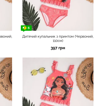
6
рвоний,
Дитячий купальник з принтом (Червоний,
110см)
397 грн