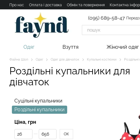
Перейти к основному контенту
Про нас
Оплата і доставка
Обмін та повернення
Контактна інфор
(095) 689-58-47
Передз
Одяг
Взуття
Жіночий одяг
Файна Шоп
Одяг
Одяг для дівчаток
Купальні костюми
Роздільні
Роздільні купальники для
дівчаток
Суцільні купальники
Роздільні купальники
Ціна, грн
От Ціна, грн
До Ціна, грн
ОК