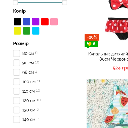
Колір
−26%
Розмір
6
6
80 см
Купальник дитячий
80см Червоно
10
90 см
524 гр
4
98 см
11
100 см
10
110 см
10
120 см
6
130 см
2
140 см