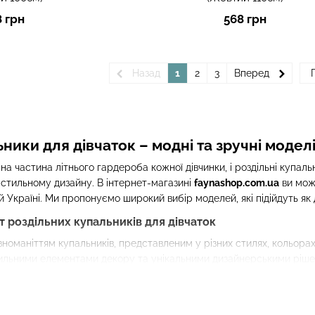
8 грн
568 грн
Назад
1
2
3
Вперед
ьники для дівчаток – модні та зручні модел
на частина літнього гардероба кожної дівчинки, і роздільні купал
а стильному дизайну. В інтернет-магазині
faynashop.com.ua
ви мо
й Україні. Ми пропонуємо широкий вибір моделей, які підійдуть як 
роздільних купальників для дівчаток
оманіттям купальників, представленим у різних стилях, кольорах 
льними елементами декору та унікальними дизайнерськими рішення
деальний купальник в нашому інтернет-магазині.
і роздільних купальників для дівчаток