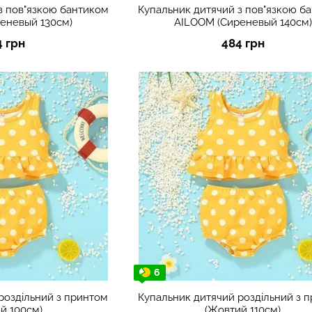
з пов"язкою бантиком
Купальник дитячий з пов"язкою б
еневый 130см)
AILOOM (Сиреневый 140см)
4 грн
484 грн
6
роздільний з принтом
Купальник дитячий роздільний з 
й 100см)
(Жовтий 110см)