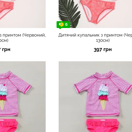
6
з принтом (Червоний,
Дитячий купальник з принтом (Че
0см)
130см)
7 грн
397 грн