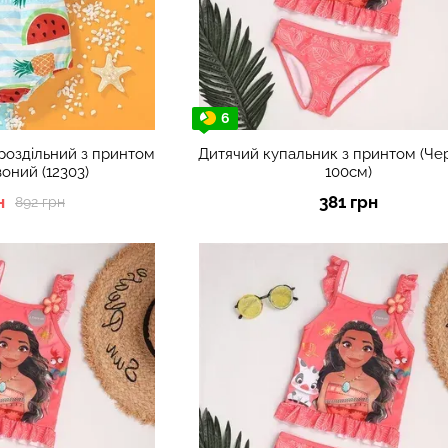
6
роздільний з принтом
Дитячий купальник з принтом (Че
оний (12303)
100см)
н
381 грн
892 грн