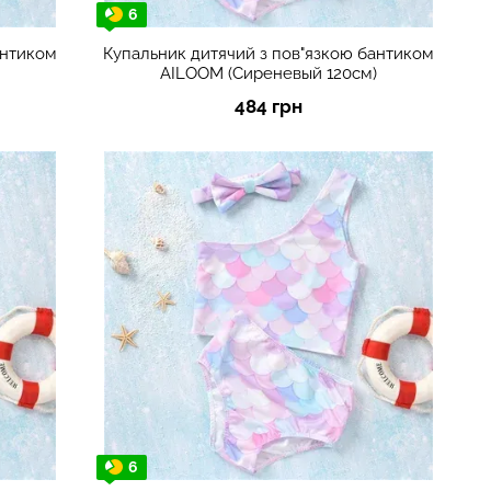
6
антиком
Купальник дитячий з пов"язкою бантиком
AILOOM (Сиреневый 120см)
484 грн
6