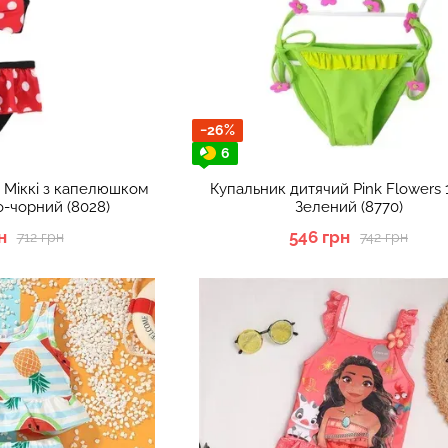
−26%
6
 Міккі з капелюшком
Купальник дитячий Pink Flowers
-чорний (8028)
Зелений (8770)
н
546 грн
712 грн
742 грн