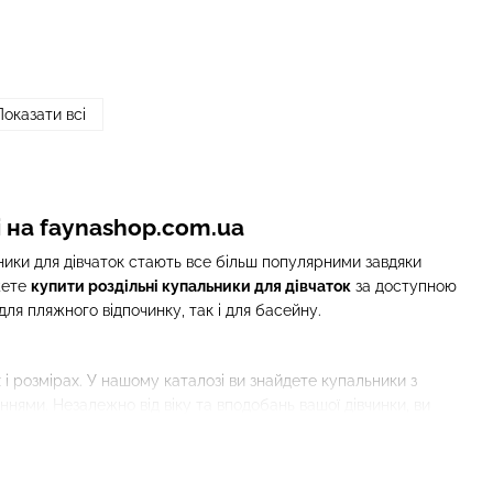
Показати всі
і на faynashop.com.ua
ьники для дівчаток стають все більш популярними завдяки
жете
купити роздільні купальники для дівчаток
за доступною
для пляжного відпочинку, так і для басейну.
і розмірах. У нашому каталозі ви знайдете купальники з
ми. Незалежно від віку та вподобань вашої дівчинки, ви