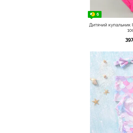
6
Дитячий купальник 
10
39