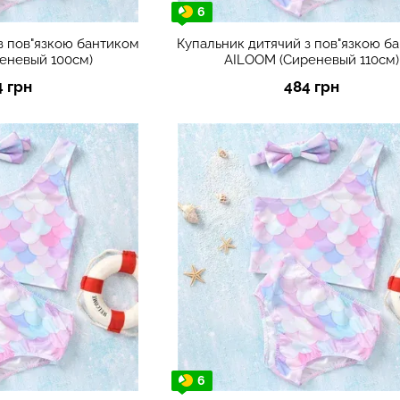
6
з пов"язкою бантиком
Купальник дитячий з пов"язкою б
еневый 100см)
AILOOM (Сиреневый 110см)
4 грн
484 грн
6