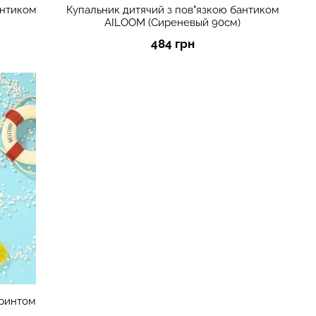
антиком
Купальник дитячий з пов"язкою бантиком
AILOOM (Сиреневый 90см)
484 грн
принтом