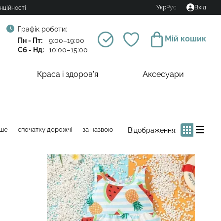
Укр
Рус
Вхід
нційності
Графік роботи:
Мій кошик
Пн - Пт:
9:00–19:00
Сб - Нд:
10:00–15:00
Краса і здоров'я
Аксесуари
вше
спочатку дорожчі
за назвою
Відображення: