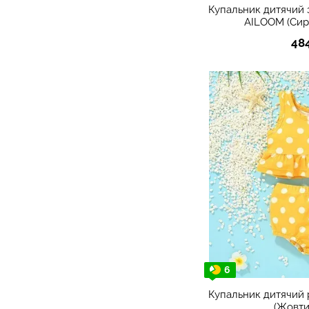
Купальник дитячий 
AILOOM (Сир
48
6
Купальник дитячий 
(Жовти