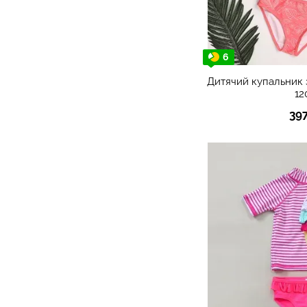
6
Дитячий купальник 
12
39