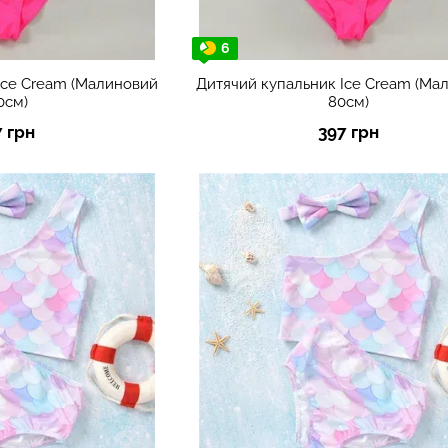
6
Ice Cream (Малиновий
Дитячий купальник Ice Cream (Ма
0см)
80см)
7 грн
397 грн