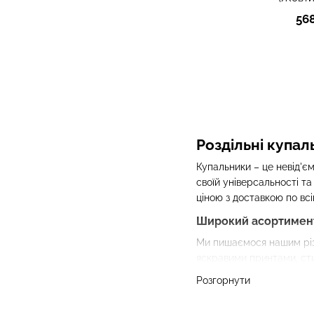
56
Роздільні купал
Купальники – це невід'єм
своїй універсальності т
ціною з доставкою по всі
Широкий асортимент 
Ми пишаємося нашим різн
яскравими принтами, сти
обов'язково підберете і
Розгорнути
Популярні модел