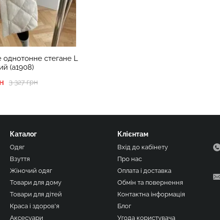
е однотонне стегане L
й (а1908)
н
3 327 грн
Каталог
Клієнтам
Одяг
Вхід до кабінету
Взуття
Про нас
Жіночий одяг
Оплата і доставка
Товари для дому
Обмін та повернення
Товари для дітей
Контактна інформація
Краса і здоров'я
Блог
Аксесуари
Угода користувача