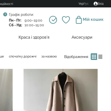
Укр
Рус
Вхід
нційності
Графік роботи:
Мій кошик
Пн - Пт:
9:00–19:00
Сб - Нд:
10:00–15:00
Краса і здоров'я
Аксесуари
вше
спочатку дорожчі
за назвою
Відображення: