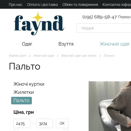
Перейти к основному контенту
Про нас
Оплата і доставка
Обмін та повернення
Контактна інфор
(095) 689-58-47
Передз
Одяг
Взуття
Жіночий одяг
Файна Шоп
Жіночий одяг
Верхній одяг для жінок
Пальто
Пальто
Жіночі куртки
Жилетки
Пальто
Ціна, грн
От Ціна, грн
До Ціна, грн
ОК