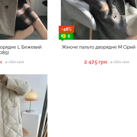
−48%
6
ворядне L Бежевий
Жіноче пальто дворядне M Сірий 
1089)
н
2 475 грн
4 760 грн
4 760 грн