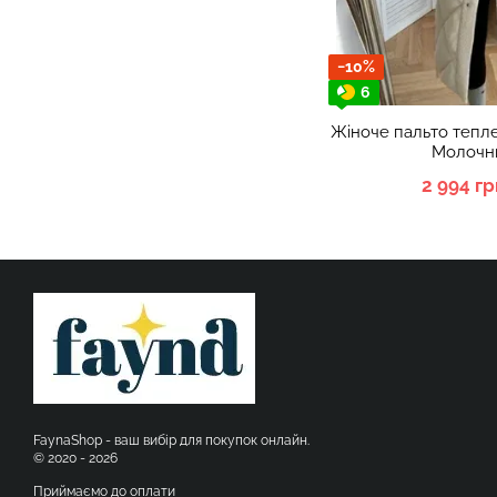
−10%
6
Жіноче пальто тепл
Молочни
2 994 гр
FaynaShop - ваш вибір для покупок онлайн.
© 2020 - 2026
Приймаємо до оплати