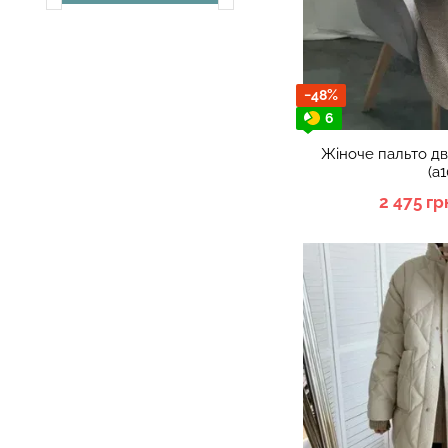
−48%
6
Жіноче пальто д
(а
2 475 гр