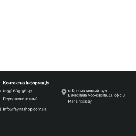
Контактна інформація
(095) 689-58-47
м. Кропивницький, вул.
В'ячеслава Чорновола, 1в, офіс 8
Передзвонити вам?
Мапа проїзду
info@faynashop.com.ua