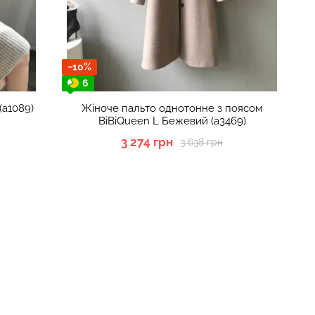
−10%
6
(а1089)
Жіноче пальто однотонне з поясом
BiBiQueen L Бежевий (а3469)
3 274 грн
3 638 грн