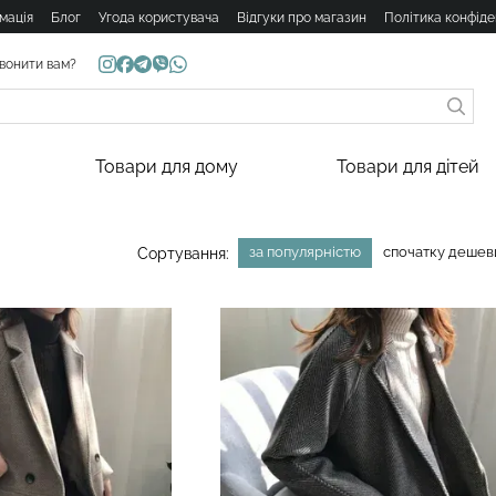
мація
Блог
Угода користувача
Відгуки про магазин
Політика конфіде
вонити вам?
Товари для дому
Товари для дітей
за популярністю
спочатку деше
Сортування: