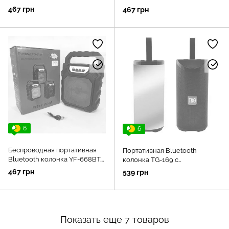
Цвет: черный
Цвет: синий
467 грн
467 грн
6
6
Беспроводная портативная
Портативная Bluetooth
Bluetooth колонка YF-668BT.
колонка TG-169 с
Цвет: красный
разноцветной подсветкой
467 грн
539 грн
FM-радио 5Wx2. Цвет: черный
Показать еще 7 товаров