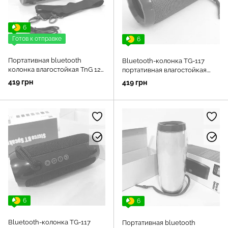
6
Готов к отправке
6
Портативная bluetooth
Bluetooth-колонка TG-117
колонка влагостойкая TnG 123.
портативная влагостойкая.
Цвет: камуфляж
Цвет: красный
419 грн
419 грн
6
6
Bluetooth-колонка TG-117
Портативная bluetooth