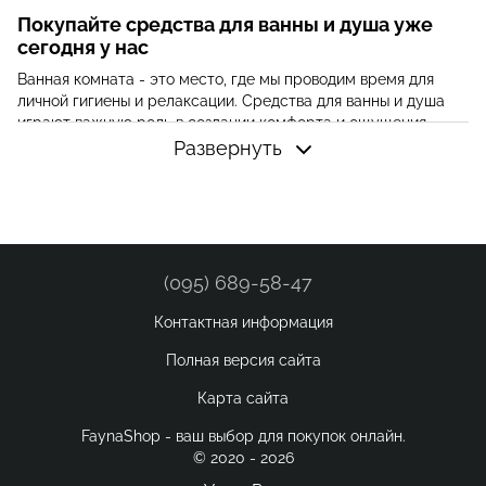
Покупайте средства для ванны и душа уже
сегодня у нас
Ванная комната - это место, где мы проводим время для
личной гигиены и релаксации. Средства для ванны и душа
играют важную роль в создании комфорта и ощущения
свежести.
Развернуть
Почему стоит купить средства для ванны и
душа?
Очищение и увлажнение кожи:
Многие средства
содержат компоненты, которые помогают очистить кожу
от загрязнений, а также увлажняют ее, предотвращая
(095) 689-58-47
сухость и шелушение.
Контактная информация
Релаксация и восстановление:
Ароматические средства
для ванны могут создать атмосферу спокойствия и
Полная версия сайта
релаксации, помогая вам восстановить физическое и
психологическое состояние.
Карта сайта
Ароматерапия:
Многие средства имеют ароматы
FaynaShop - ваш выбор для покупок онлайн.
эфирных масел, которые могут поднять настроение,
© 2020 - 2026
снять стресс и помочь почувствовать себя лучше.