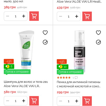
мыло, 500 мл
Aloe Vera (ALOE VIA) LR Health
& Beauty, 250 мл
389 грн
439 грн
428 грн
508 грн
−13%
−13%
6
10
Готов к отправке
Готов к отправке
1
Шампунь для волос и тела 2в1
Пенка для интимной гигиены
Aloe Vera (ALOE VIA) LR
с молочной кислотой и соком
Health and Beauty, 250 мл
алоэ вера Mr.SCRUBBER, 150
580 грн
299 грн
667 грн
344 грн
мл