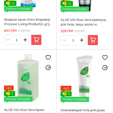
10
10
Готов к отправке
Готов к отправке
Жидкое мыло Алоэ Форевер
ALOE VIA Aloe Vera Шампунь
(Forever Living Products), 473
для тела, лица, волос и
мл
бороды 4в1 250 мл
901 грн
339 грн
1 036 грн
373 грн
−9%
−14%
6
6
Готов к отправке
Готов к отправке
ALOE VIA Aloe Vera Крем-
Освежающий гель для душа