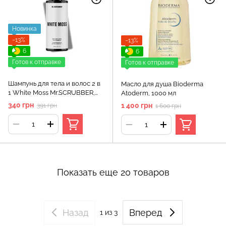
Новинка
−13%
−13%
6
6
Готов к отправке
Готов к отправке
Шампунь для тела и волос 2 в
Масло для душа Bioderma
1 White Moss Mr.SCRUBBER,
Atoderm, 1000 мл
300 мл
340 грн
1 400 грн
391 грн
1 600 грн
Показать еще 20 товаров
Назад
Вперед
1
из 3