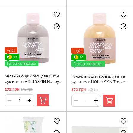
−13%
−13%
10
10
Готов к отправке
Готов к отправке
Увлажняющий гель для мытья
Увлажняющий гель для мытья
рук и тела HOLLYSKIN Honey
рук и тела HOLLYSKIN Tropical
Moon
Vibes
172 грн
172 грн
198 грн
198 грн