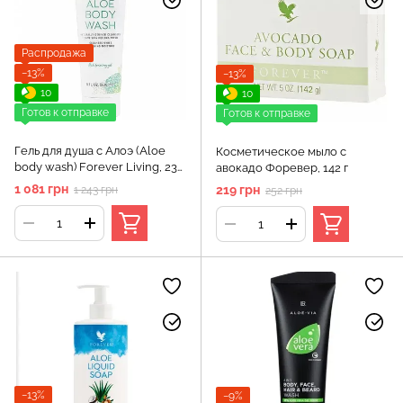
Распродажа
−13%
−13%
10
10
Готов к отправке
Готов к отправке
Гель для душа с Алоэ (Aloe
Косметическое мыло с
body wash) Forever Living, 236
авокадо Форевер, 142 г
мл
1 081 грн
219 грн
1 243 грн
252 грн
−13%
−9%