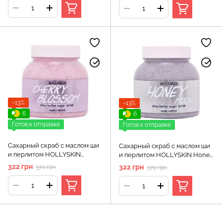
−13%
−13%
6
6
Готов к отправке
Готов к отправке
Сахарный скраб с маслом ши
Сахарный скраб с маслом ши
и перлитом HOLLYSKIN
и перлитом HOLLYSKIN Honey
Cherry Blossom
Moon
322 грн
322 грн
370 грн
370 грн