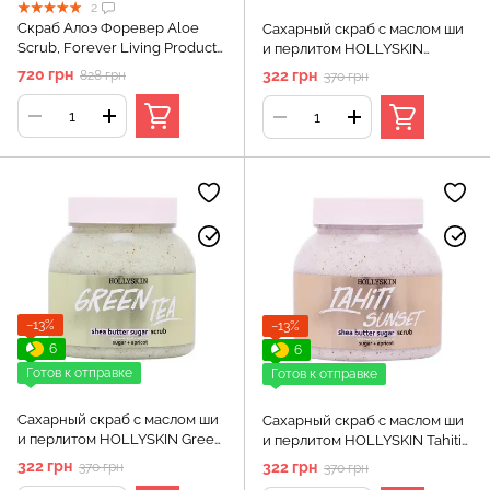
2
Скраб Алоэ Форевер Aloe
Сахарный скраб с маслом ши
Scrub, Forever Living Products,
и перлитом HOLLYSKIN
99 г
Lemon Curd
720 грн
322 грн
828 грн
370 грн
−13%
−13%
6
6
Готов к отправке
Готов к отправке
Сахарный скраб с маслом ши
Сахарный скраб с маслом ши
и перлитом HOLLYSKIN Green
и перлитом HOLLYSKIN Tahiti
Tea
Sunset
322 грн
322 грн
370 грн
370 грн