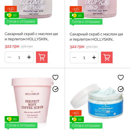
−13%
−13%
10
10
Готов к отправке
Готов к отправке
Сахарный скраб с маслом ши
Сахарный скраб с маслом ши
и перлитом HOLLYSKIN
и перлитом HOLLYSKIN
Coconut Cappuccino
Tropical Vibes
322 грн
322 грн
370 грн
370 грн
−11%
10
10
Готов к отправке
Готов к отправке