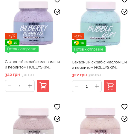
−13%
−13%
10
10
Готов к отправке
Готов к отправке
Сахарный скраб с маслом ши
Сахарный скраб с маслом ши
и перлитом HOLLYSKIN
и перлитом HOLLYSKIN
Bilberry Bubbles
Bubble Gum
322 грн
322 грн
370 грн
370 грн