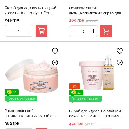
Скраб для идеально гладкой
Охлаждающий
кожи Perfect Body Coffee
антицеллюлитный скраб для
Scrub Pink Chocolate
тела с морской солью и
249 грн
260 грн
292 грн
эфирным маслом перечной
мяты Thalassotherapy
HOLLYSKIN
−9%
10
10
Готов к отправке
Готов к отправке
Разогревающий
Скраб для идеально гладкой
антицеллюлитный скраб для
кожи HOLLYSKIN + Шиммер
тела с морской солью и
HOLLYSKIN Luster Body
362 грн
474 грн
521 грн
экстрактом розового перца
Shimmer gold