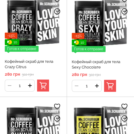
−13%
−13%
10
10
Готов к отправке
Готов к отправке
Кофейный скраб для тела
Кофейный скраб для тела
Crazy Citrus
Sexy СһосоІате
280 грн
280 грн
322 грн
322 грн