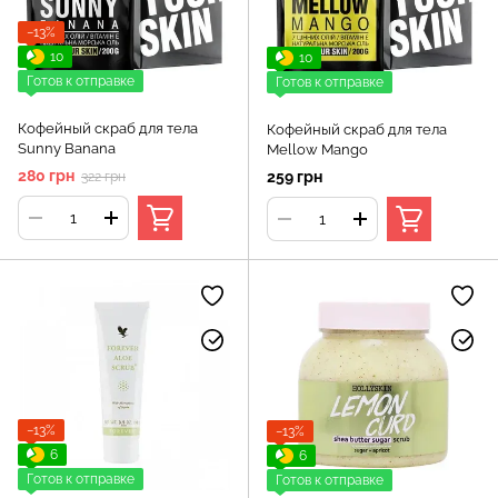
−13%
10
10
Готов к отправке
Готов к отправке
Кофейный скраб для тела
Кофейный скраб для тела
Sunny Banana
Mellow Mango
280 грн
259 грн
322 грн
−13%
−13%
6
6
Готов к отправке
Готов к отправке