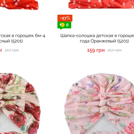
−27%
6
ская в горошек 6м-4
Шапка-солошка детская в гороше
сный (5201)
года Оранжевый (5201)
н
159 грн
217 грн
217 грн