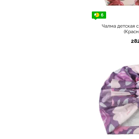
6
Чалма детская 
(Красн
28