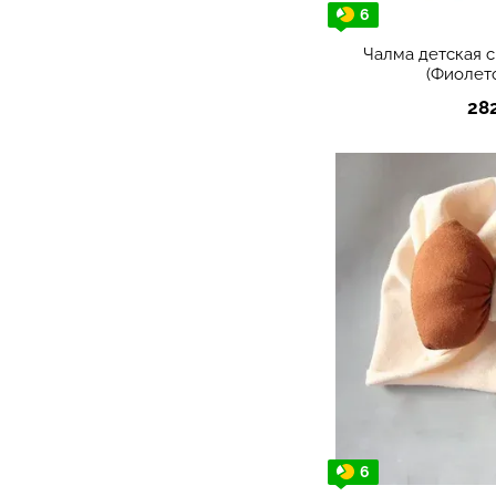
6
Чалма детская 
(Фиолет
28
6