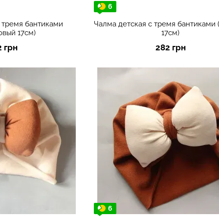
6
с тремя бантиками
Чалма детская с тремя бантиками
овый 17см)
17см)
2 грн
282 грн
6