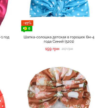
−27%
6
1 год
Шапка-солошка детская в горошек 6м-4
года Синий (5201)
159 грн
217 грн