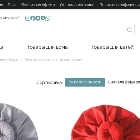
ия
Блог
Публичная оферта
Отзывы о магазине
Политика конфиденци
онить вам?
да
Товары для дома
Товары для детей
ные уборы
Чалмы, соломы, повязки на голову
по популярности
Сначала дешев
Сортировка: