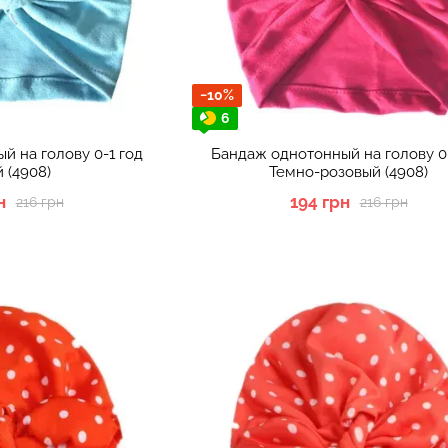
−10%
6
й на голову 0-1 год
Бандаж однотонный на голову 0-
 (4908)
Темно-розовый (4908)
н
194 грн
216 грн
216 грн