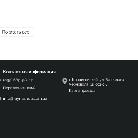
Показать все
Контактная информация
(095) 689-58-47
г. Кропивницкий, ул. Вячеслава
Черновола, 1в, офис 8
Перезвонить вам?
Карта проезда
info@faynashop.com.ua