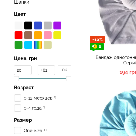
Шапки
Цвет
−10%
6
Бандаж однотонны
Цена, грн
Серый
От Цена, грн
До Цена, грн
OK
194 гр
Возраст
5
0-12 месяцев
3
0-4 года
Размер
11
One Size