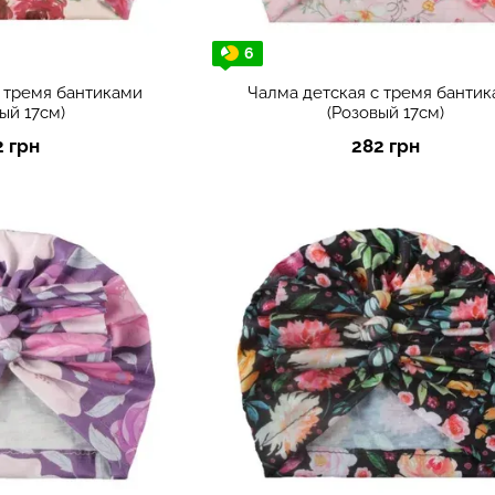
6
с тремя бантиками
Чалма детская с тремя банти
ый 17см)
(Розовый 17см)
2 грн
282 грн