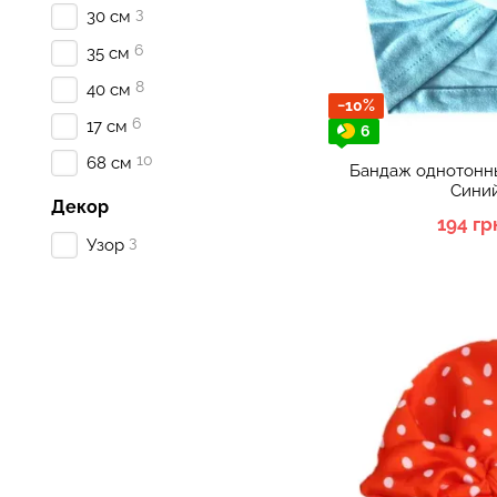
3
30 см
6
35 см
8
40 см
−10%
6
17 см
6
10
68 см
Бандаж однотонны
Синий
Декор
194 гр
3
Узор