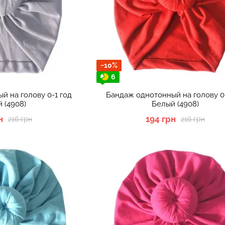
−10%
6
й на голову 0-1 год
Бандаж однотонный на голову 0-
 (4908)
Белый (4908)
н
194 грн
216 грн
216 грн