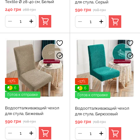
Textile Ø 28-40 см, Белый
для стула, Серый
240 грн
590 грн
288 грн
708 грн
−17%
−17%
6
6
Готов к отправке
Готов к отправке
Водоотталкивающий чехол
Водоотталкивающий чехол
для стула, Бежевый
для стула, Бирюзовый
590 грн
590 грн
708 грн
708 грн