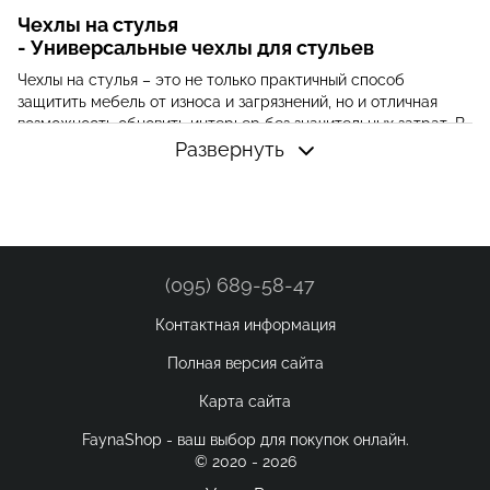
Чехлы на стулья
- Универсальные чехлы для стульев
Чехлы на стулья – это не только практичный способ
защитить мебель от износа и загрязнений, но и отличная
возможность обновить интерьер без значительных затрат. В
интернет-магазине Faynashop вы найдете широкий
Развернуть
ассортимент чехлов, которые сочетают в себе качество,
стиль и функциональность.
Преимущества использования чехлов на стулья
Защита мебели
: Чехлы предохраняют стулья от пыли,
пятен и механических повреждений, продлевая срок
(095) 689-58-47
службы вашей мебели.
Контактная информация
Обновление интерьера
: С помощью чехлов можно легко
изменить внешний вид комнаты, добавив новые цвета и
Полная версия сайта
текстуры, соответствующие вашему настроению или
сезону.
Карта сайта
Удобство в уходе
: Большинство чехлов легко снимаются
FaynaShop - ваш выбор для покупок онлайн.
и стираются, что обеспечивает простоту в уходе и
© 2020 - 2026
поддержании чистоты.