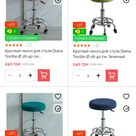
−17%
−17%
6
6
Готов к отправке
Готов к отправке
1
1
Круглый чехол для стула Diana
Круглый чехол для стула Diana
Textile Ø 28-40 см,
Textile Ø 28-40 см, Зеленый
Светло_розовый
240 грн
240 грн
288 грн
288 грн
−17%
−17%