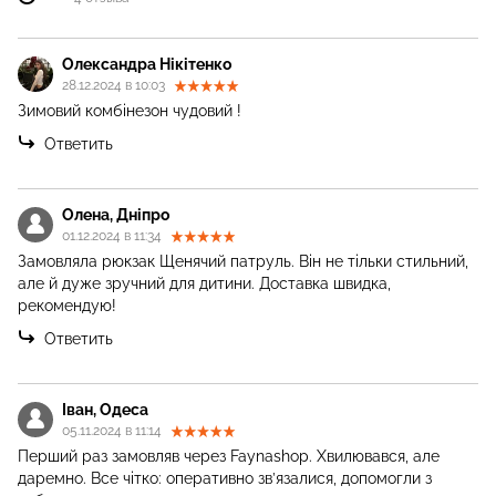
Олександра Нікітенко
28.12.2024 в 10:03
Зимовий комбінезон чудовий !
Ответить
Олена, Дніпро
01.12.2024 в 11:34
Замовляла рюкзак Щенячий патруль. Він не тільки стильний,
але й дуже зручний для дитини. Доставка швидка,
рекомендую!
Ответить
Іван, Одеса
05.11.2024 в 11:14
Перший раз замовляв через Faynashop. Хвилювався, але
даремно. Все чітко: оперативно зв’язалися, допомогли з