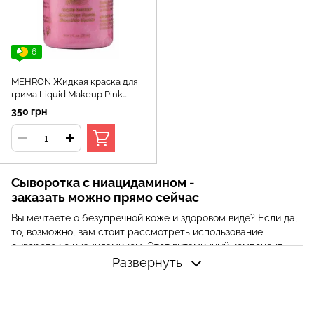
6
MEHRON Жидкая краска для
грима Liquid Makeup Pink
Розовый, 30 мл
350 грн
Сыворотка с ниацидамином -
заказать можно прямо сейчас
Вы мечтаете о безупречной коже и здоровом виде? Если да,
то, возможно, вам стоит рассмотреть использование
сывороток с ниацидамином. Этот витаминный компонент
может помочь улучшить состояние вашей кожи и сделать ее
Развернуть
более молодой и сияющей.
Что такое ниацинамид?