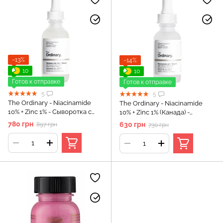
−13%
−14%
10
10
Готов к отправке
Готов к отправке
5
5
The Ordinary - Niacinamide
The Ordinary - Niacinamide
10% + Zinc 1% - Сыворотка с
10% + Zinc 1% (Канада) -
витамином B3 и цинком - 60
Сыворотка с ниацинамидом и
780 грн
630 грн
897 грн
730 грн
мл
цинком - 30 мл