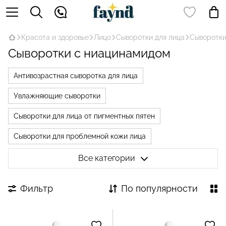
Красота и здоровье
Лицо
Сыворотки для лица
Сыворотки
Сыворотки с ниацинамидом
Антивозрастная сыворотка для лица
Увлажняющие сыворотки
Сыворотки для лица от пигментных пятен
Сыворотки для проблемной кожи лица
Сыворотки с ретинолом
Все категории
Сыворотки с гиалуроновой кислотой
Фильтр
По популярности
Сыворотки с пептидами
Сыворотки с ниацинамидом