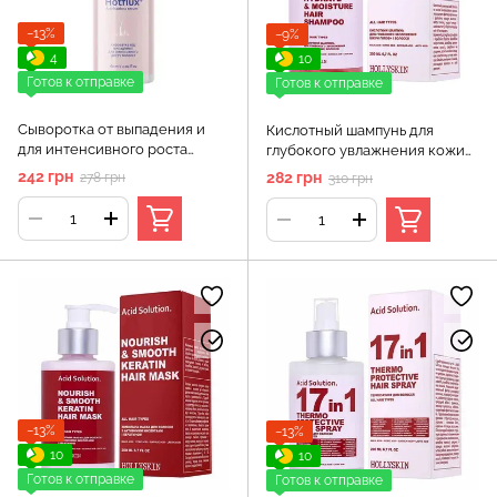
−13%
−9%
4
10
Готов к отправке
Готов к отправке
Сыворотка от выпадения и
Кислотный шампунь для
для интенсивного роста
глубокого увлажнения кожи
волос HOLLYSKIN Hotflux, 60
головы и волос HOLLYSKIN
242 грн
282 грн
278 грн
310 грн
мл
Acid Solution
−13%
−13%
10
10
Готов к отправке
Готов к отправке