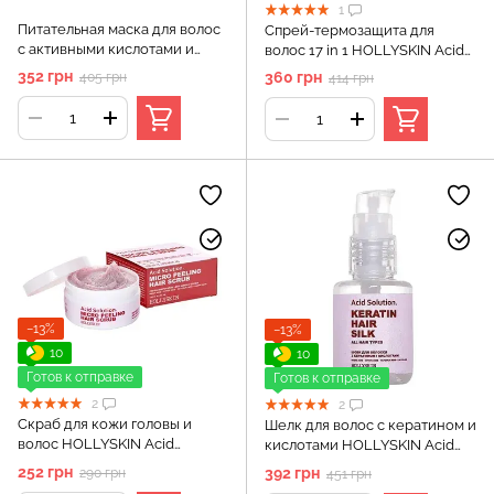
1
Питательная маска для волос
Спрей-термозащита для
с активными кислотами и
волос 17 in 1 HOLLYSKIN Acid
кератином HOLLYSKIN Acid
Solution
352 грн
360 грн
405 грн
414 грн
Solution
−13%
−13%
10
10
Готов к отправке
Готов к отправке
2
2
Скраб для кожи головы и
Шелк для волос с кератином и
волос HOLLYSKIN Acid
кислотами HOLLYSKIN Acid
Solution
Solution 30 мл
252 грн
392 грн
290 грн
451 грн