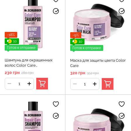
−18%
−9%
10
10
Готов к отправке
Готов к отправке
Шампунь для окрашенных
Маска для защиты цвета Color
волос Color Care
Care
Mr.SCRUBBER 200 мл
230 грн
320 грн
280 грн
352 грн