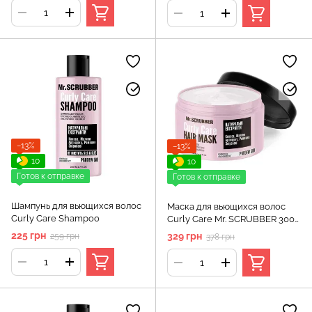
−13%
−13%
10
10
Готов к отправке
Готов к отправке
Шампунь для вьющихся волос
Маска для вьющихся волос
Curly Care Shampoo
Curly Сare Mr. SCRUBBER 300
мл
225 грн
329 грн
259 грн
378 грн