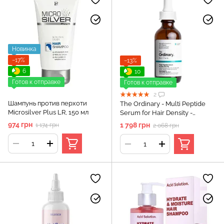
Новинка
−17%
−13%
6
10
Готов к отправке
Готов к отправке
2
Шампунь против перхоти
The Ordinary - Multi Peptide
Microsilver Plus LR, 150 мл
Serum for Hair Density -
Мультипептидная сыворотка,
974 грн
1 798 грн
1 174 грн
2 068 грн
увеличивающая густоту волос
- 60 ml