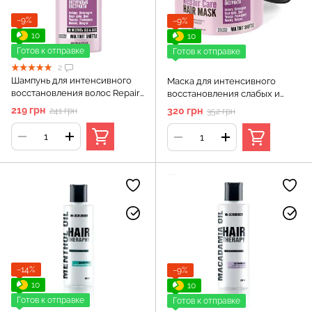
−9%
−9%
10
10
Готов к отправке
Готов к отправке
2
Шампунь для интенсивного
Маска для интенсивного
восстановления волос Repair
восстановления слабых и
Care
поврежденных волос
219 грн
320 грн
241 грн
352 грн
Mr.SCRUBBER
−14%
−9%
10
10
Готов к отправке
Готов к отправке