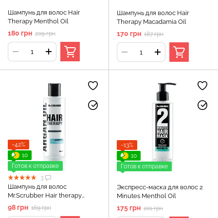
Шампунь для волос Hair
Шампунь для волос Hair
Therapy Menthol Oil
Therapy Macadamia Oil
180 грн
170 грн
209 грн
187 грн
−42%
−13%
10
10
Готов к отправке
Готов к отправке
3
Шампунь для волос
Экспресс-маска для волос 2
Mr.Scrubber Hair therapy
Minutes Menthol Oil
Argan oil для укрепления
98 грн
175 грн
169 грн
201 грн
волос Mr.Scrubber Hair