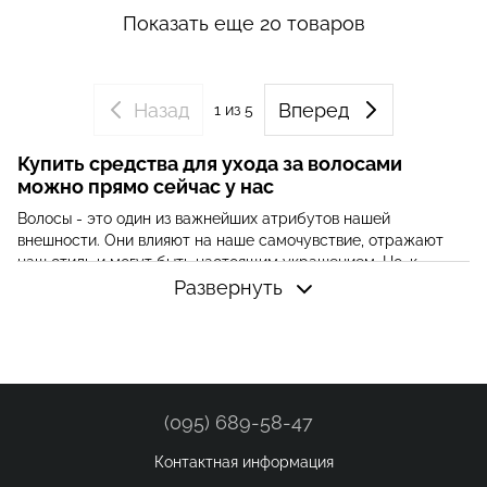
Показать еще 20 товаров
Назад
Вперед
1
из 5
Купить средства для ухода за волосами
можно прямо сейчас у нас
Волосы - это один из важнейших атрибутов нашей
внешности. Они влияют на наше самочувствие, отражают
наш стиль и могут быть настоящим украшением. Но, к
сожалению, даже самые красивые волосы могут начать
Развернуть
выглядеть непослушными, тусклыми и поврежденными, если
не предоставлять им соответствующего ухода.
Широкий ассортимент средств для ухода за
волосами
Наш магазин косметики предлагает широкий ассортимент
(095) 689-58-47
средств для ухода за волосами, которые помогут вам
сохранить их здоровыми, блестящими и послушными.
Контактная информация