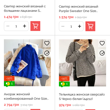
Свитер женский вязаный с
Свитер женский вязаный
большими лацканами S
Purple Sweater One Size
Бежевый (а3840)
Фиолетовый (а3880)
1 474 грн
1 574 грн
1 638 грн
1 749 грн
−10%
−10%
6
6
Анорак женский
Тельняшка женская оверсайз
комбинированный One Size
S Черно-белая (а4212)
Синий (а3899)
2 794 грн
974 грн
3 104 грн
1 082 грн