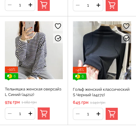
−10%
−48%
6
6
Тельняшка женская оверсайз
Гольф женский классический
L Синий (а4212)
S Черный (а4272)
974 грн
645 грн
1 082 грн
1 240 грн