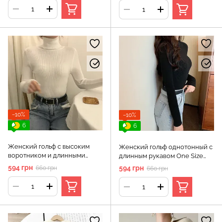
−10%
−10%
6
6
Женский гольф с высоким
Женский гольф однотонный с
воротником и длинными
длинным рукавом One Size
рукавами One Size Белый
Черный (а3523)
594 грн
594 грн
660 грн
660 грн
(а3495)