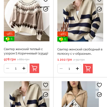
−48%
−48%
6
6
Свитер женский теплый с
Свитер женский свободный в
узором S Коричневый (а3549)
полоску с v-образным
вырезом M Бежевый (а3596)
978 грн
1 202 грн
1 880 грн
2 312 грн