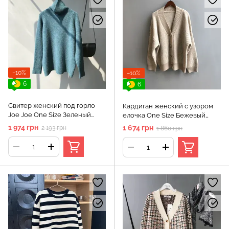
−10%
−10%
6
6
Свитер женский под горло
Кардиган женский с узором
Joe Joe One Size Зеленый
елочка One Size Бежевый
(а2061)
(а2112)
1 974 грн
1 674 грн
2 193 грн
1 860 грн