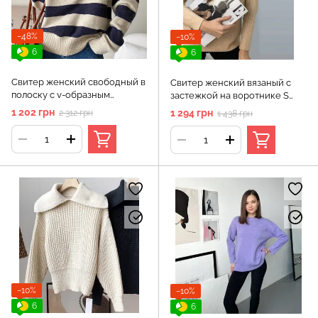
−48%
−10%
6
6
Свитер женский свободный в
Свитер женский вязаный с
полоску с v-образным
застежкой на воротнике S
вырезом S Бежевый (а3596)
Бежевый (а3755)
1 202 грн
1 294 грн
2 312 грн
1 438 грн
−10%
−10%
6
6