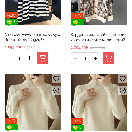
−48%
−10%
6
6
Свитшот женский в полоску L
Кардиган женский с цветным
Черно-белый (а3208)
узором One Size Коричневый
(а3294)
1 243 грн
1 794 грн
2 392 грн
1 993 грн
−10%
−10%
6
6