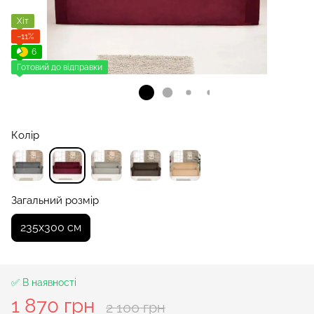
Хіт
−11%
6
Готовий до відправки
Колір
Загальний розмір
235x300 см
✅ В наявності
1 870 грн
2 100 грн