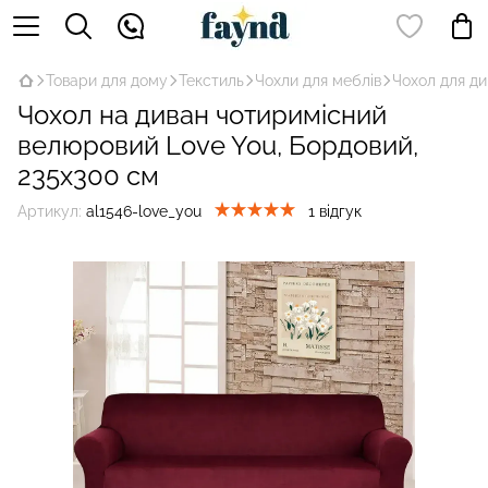
Товари для дому
Текстиль
Чохли для меблів
Чохол для д
Чохол на диван чотиримісний
велюровий Love You, Бордовий,
235x300 см
Артикул:
al1546-love_you
1 відгук