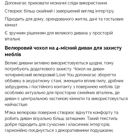
Допомагає приховати незначні сліди використання.
Створює більш охайний і завершений вигляд інтер’єру.
Підходить для дому, орендованого житла, дачі та гостьових
кімнат.
Є зручним рішенням для великого дивана у просторій
вітальні.
Велюровий чохол на 4-місний диван для захисту
меблів
Великі дивани активно використовуються щодня, тому
потребують додаткового захисту. Чохол на диван
чотиримісний велюровий Love You допомагає зберегти
оббивку в акуратному стані, зменшити вплив пилу, дрібних
забруднень і постійного контакту з поверхнею меблів. Це
особливо актуально для просторих сімейних віталень, де
диван є центральною частиною кімнати та використовується
найчастіше.
М’яка велюрова поверхня створює відчуття комфорту та
робить диван візуально більш затишним. Такий текстиль
добре підходить для сучасних і класичних інтер’єрів,
гармонійно поєднується з декоративними подушками,