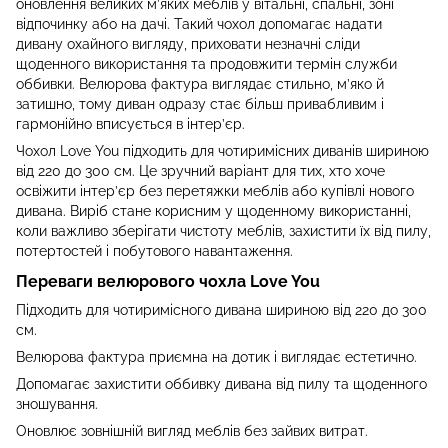
оновлення великих м’яких меблів у вітальні, спальні, зоні
відпочинку або на дачі. Такий чохол допомагає надати
дивану охайного вигляду, приховати незначні сліди
щоденного використання та продовжити термін служби
оббивки. Велюрова фактура виглядає стильно, м’яко й
затишно, тому диван одразу стає більш привабливим і
гармонійно вписується в інтер’єр.
Чохол Love You підходить для чотиримісних диванів шириною
від 220 до 300 см. Це зручний варіант для тих, хто хоче
освіжити інтер’єр без перетяжки меблів або купівлі нового
дивана. Виріб стане корисним у щоденному використанні,
коли важливо зберігати чистоту меблів, захистити їх від пилу,
потертостей і побутового навантаження.
Переваги велюрового чохла Love You
Підходить для чотиримісного дивана шириною від 220 до 300
см.
Велюрова фактура приємна на дотик і виглядає естетично.
Допомагає захистити оббивку дивана від пилу та щоденного
зношування.
Оновлює зовнішній вигляд меблів без зайвих витрат.