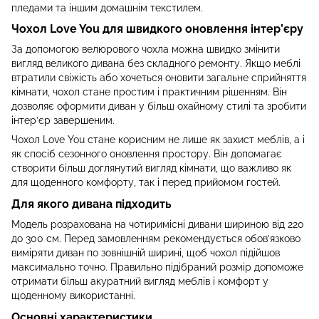
пледами та іншим домашнім текстилем.
Чохол Love You для швидкого оновлення інтер’єру
За допомогою велюрового чохла можна швидко змінити
вигляд великого дивана без складного ремонту. Якщо меблі
втратили свіжість або хочеться оновити загальне сприйняття
кімнати, чохол стане простим і практичним рішенням. Він
дозволяє оформити диван у більш охайному стилі та зробити
інтер’єр завершеним.
Чохол Love You стане корисним не лише як захист меблів, а і
як спосіб сезонного оновлення простору. Він допомагає
створити більш доглянутий вигляд кімнати, що важливо як
для щоденного комфорту, так і перед прийомом гостей.
Для якого дивана підходить
Модель розрахована на чотиримісні дивани шириною від 220
до 300 см. Перед замовленням рекомендується обов’язково
виміряти диван по зовнішній ширині, щоб чохол підійшов
максимально точно. Правильно підібраний розмір допоможе
отримати більш акуратний вигляд меблів і комфорт у
щоденному використанні.
Основні характеристики