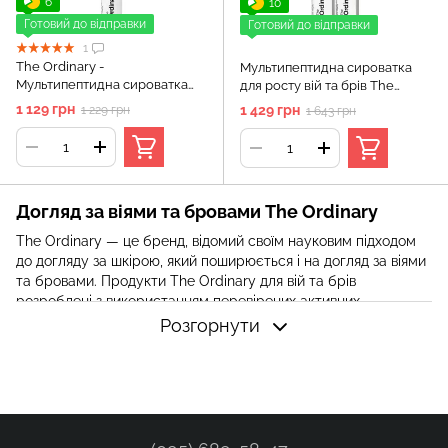
6
10
Готовий до відправки
Готовий до відправки
1
The Ordinary -
Мультипептидна сироватка
Мультипептидна сироватка
для росту вій та брів The
для росту вій та брів - Multi-
Ordinary, 2х5мл
1 129 грн
1 429 грн
1 229 грн
1 643 грн
Peptide Lash & Brow Serum, 5
мл
Догляд за віями та бровами The Ordinary
The Ordinary — це бренд, відомий своїм науковим підходом
до догляду за шкірою, який поширюється і на догляд за віями
та бровами. Продукти The Ordinary для вій та брів
розроблені з використанням перевірених активних
інгредієнтів, що допомагають покращити їхній зовнішній
Розгорнути
вигляд і здоров'я. Незалежно від того, чи бажаєте ви
посилити ріст вій, зміцнити брови чи покращити їх загальний
стан, The Ordinary пропонує ефективні рішення для будь-
якого типу шкіри.
Опис продуктів