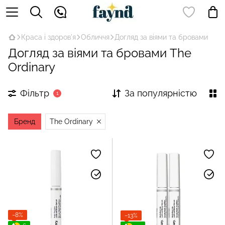
Краса і здоров'я
Обличчя
Догляд за віями та бровами
Догляд за віями та бровами The
Ordinary
Фільтр
За популярністю
1
Бренд
The Ordinary
−8%
−13%