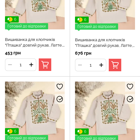
6
6
Готовий до відправки
Готовий до відправки
Вишиванка для хлопчиків
Вишиванка для хлопчиків
"Пташка" довгий рукав, Латте,
"Пташка" довгий рукав, Латте,
92 (2 роки)
98 (3 роки)
453 грн
676 грн
6
6
Готовий до відправки
Готовий до відправки