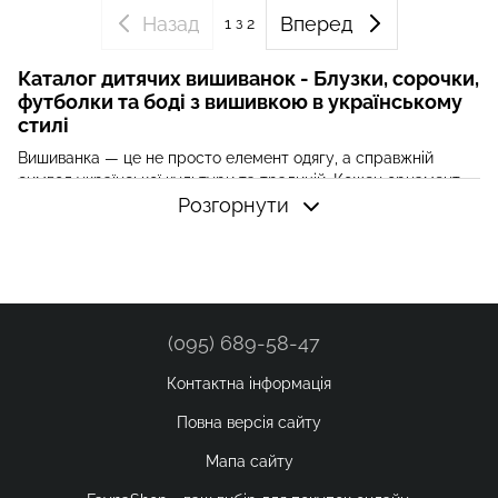
Назад
Вперед
1
з 2
Каталог дитячих вишиванок - Блузки, сорочки,
футболки та боді з вишивкою в українському
стилі
Вишиванка — це не просто елемент одягу, а справжній
символ української культури та традицій. Кожен орнамент
на вишиванці несе в собі унікальне значення, і з дитинства
Розгорнути
привчає до поваги до свого народу та його культурної
спадщини. В інтернет-магазині FaynaShop ви можете купити
дитячі вишиванки, які стануть чудовим доповненням до
гардеробу вашої дитини.
Асортимент дитячих вишиванок
(095) 689-58-47
Наш асортимент включає різні моделі дитячих вишиванок,
такі як:
Контактна інформація
Блузка з вишивкою в українському стилі
: легка та
Повна версія сайту
повітряна, ідеально підійде для дівчаток. Виготовляється з
натуральних матеріалів, що забезпечують комфорт та
Мапа сайту
зручність.