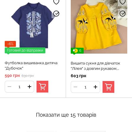
−6%
Готовий до відправки
6
Футболка вишиванка дитяча
Вишита сукня для дівчаток
"Дубочок"
"Лілея" з довгим рукавом,
Жовтий, 86 (1.5 роки)
590 грн
603 грн
630 грн
Показати ще 15 товарів