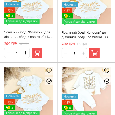
Новинка
Новинка
−13%
−13%
4
4
Готовий до відправки
Готовий до відправки
Ясельний боді "Колоски" для
Ясельний боді "Колоски" для
дівчинки (боді + пов'язка) LiО,
дівчинки (боді + пов'язка) LiО,
Білий, 68 см
Білий, 74 см
290 грн
290 грн
335 грн
335 грн
Новинка
Новинка
−13%
−13%
4
6
Готовий до відправки
Готовий до відправки