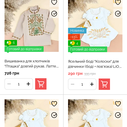
Новинка
−13%
6
4
Готовий до відправки
Готовий до відправки
Вишиванка для хлопчиків
Ясельний боді "Колоски" для
"Пташка" довгий рукав, Латте,
дівчинки (боді + пов'язка) LiО,
152 (12 років)
Білий, 62 см
726 грн
290 грн
335 грн