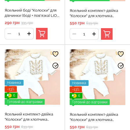
Ясельний боді "Колоски" для
Ясельний комплект-двійка
дівчинки (боді + пов'язка) LiО,
"Колоски" для хлопчика
Білий, 80 см
(кофта+штани) LiО, Білий, 62 см
290 грн
550 грн
335 грн
633 грн
Новинка
Новинка
−13%
−13%
6
6
Готовий до відправки
Готовий до відправки
Ясельний комплект-двійка
Ясельний комплект-двійка
"Колоски" для хлопчика
"Колоски" для хлопчика
(кофта+штани) LiО, Білий, 68
(кофта+штани) LiО, Білий, 74 см
550 грн
550 грн
633 грн
633 грн
см