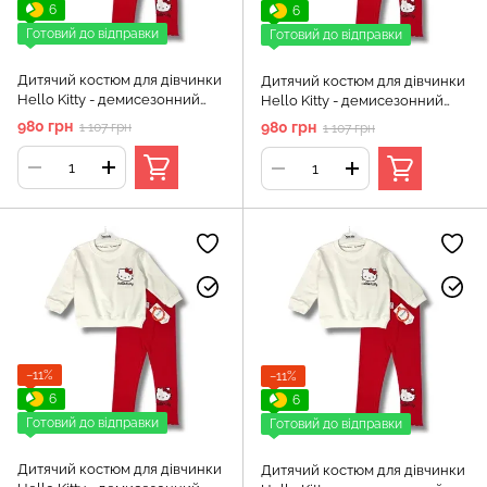
6
6
Готовий до відправки
Готовий до відправки
Дитячий костюм для дівчинки
Дитячий костюм для дівчинки
Hello Kitty - демисезонний
Hello Kitty - демисезонний
повсякденний комплект Murat
повсякденний комплект Murat
980 грн
980 грн
1 107 грн
1 107 грн
Baby (кофта, лосини), Біло-
Baby (кофта, лосини), Біло-
червоний, 2 роки, 92см
червоний, 3 роки, 98см
−11%
−11%
6
6
Готовий до відправки
Готовий до відправки
Дитячий костюм для дівчинки
Дитячий костюм для дівчинки