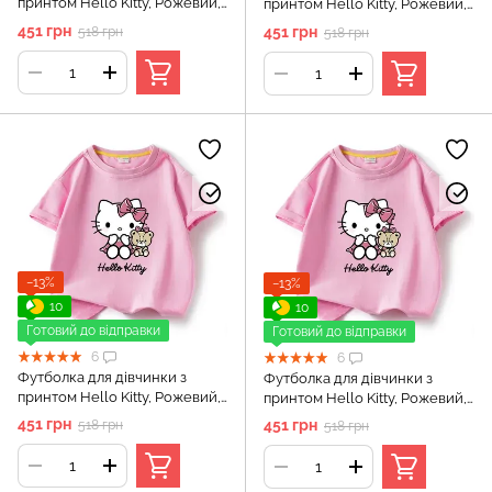
принтом Hello Kitty, Рожевий,
принтом Hello Kitty, Рожевий,
100 см
110 см
451 грн
451 грн
518 грн
518 грн
−13%
−13%
10
10
Готовий до відправки
Готовий до відправки
6
6
Футболка для дівчинки з
Футболка для дівчинки з
принтом Hello Kitty, Рожевий,
принтом Hello Kitty, Рожевий,
120 см
130 см
451 грн
451 грн
518 грн
518 грн