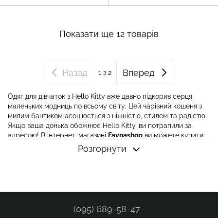
Показати ще 12 товарів
Назад
Вперед
1
з 2
Одяг для дівчаток з Hello Kitty вже давно підкорив серця
маленьких модниць по всьому світу. Цей чарівний кошеня з
милим бантиком асоціюється з ніжністю, стилем та радістю.
Якщо ваша донька обожнює Hello Kitty, ви потрапили за
адресою! В інтернет-магазині
Faynashop
ви можете купити
стильний та якісний
одяг для дівчаток Hello Kitty
, який
Розгорнути
підкреслить індивідуальність вашої дитини та зробить кожен
день яскравішим 🌸.
Одяг для дівчаток Hello Kitty: тренд для маленьких
модниць
Кожен батько прагне одягнути свою доньку не лише модно,
(095) 689-58-47
але й комфортно. Саме тому одяг для дівчаток з Hello Kitty