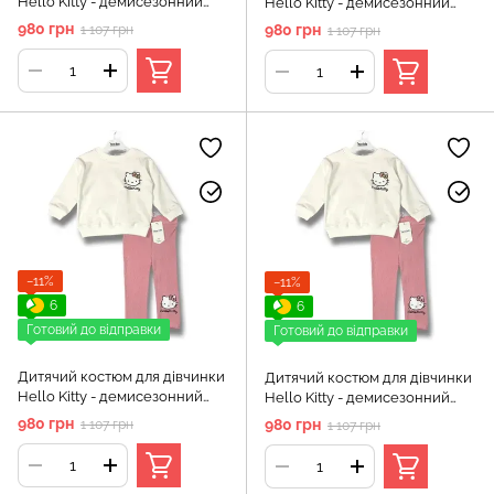
Hello Kitty - демисезонний
Hello Kitty - демисезонний
повсякденний комплект Murat
повсякденний комплект Murat
980 грн
980 грн
1 107 грн
1 107 грн
Baby (кофта, лосини), Біло-
Baby (кофта, лосини), Біло-
червоний, 4 роки, 104см
червоний, 5 років, 110см
−11%
−11%
6
6
Готовий до відправки
Готовий до відправки
Дитячий костюм для дівчинки
Дитячий костюм для дівчинки
Hello Kitty - демисезонний
Hello Kitty - демисезонний
повсякденний комплект Murat
повсякденний комплект Murat
980 грн
980 грн
1 107 грн
1 107 грн
Baby (кофта, лосини), Біло-
Baby (кофта, лосини), Біло-
рожевий, 2 роки, 92см
рожевий, 3 роки, 98см