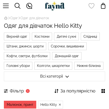
Одяг
Одяг для дівчаток
Одяг для дівчаток Hello Kitty
Верхній одяг
Костюми
Дитячі сукні
Спідниці
Штани, джинси, шорти
Сорочки, вишиванки
Кофти, светри, футболки
Домашній одяг
Головні убори
Колготи, шкарпетки
Нижня білизна
Купальні костюми
Аксесуари для дівчаток
Всі категорії
Фільтр
За популярністю
1
Малюнок, принт
Hello Kitty