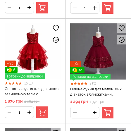
Бордовий, 150 см
−9%
−7%
6
10
Готовий до відправки
Готовий до відправки
10
1
Святкова сукня для дівчинки з
Пишна сукня для маленьких
завишеною талією
дівчаток з блискітками
прикрашена паєтками,
(Червоне 120см)
1 876 грн
1 294 грн
2 064 грн
1 394 грн
Бордовий, 160 см