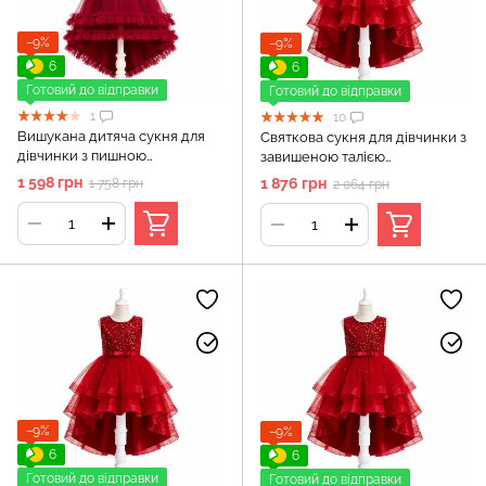
−9%
−9%
6
6
Готовий до відправки
Готовий до відправки
1
10
Вишукана дитяча сукня для
Святкова сукня для дівчинки з
дівчинки з пишною
завишеною талією
спідницею, Червоний, 140 см,
прикрашена паєтками,
1 598 грн
1 876 грн
1 758 грн
2 064 грн
9-10 років
Бордовий, 130 см
−9%
−9%
6
6
Готовий до відправки
Готовий до відправки