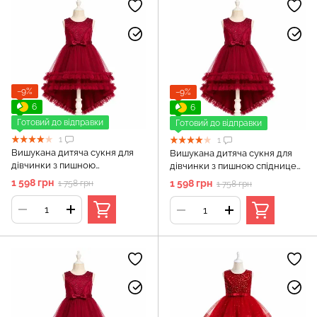
−9%
−9%
6
6
Готовий до відправки
Готовий до відправки
1
1
Вишукана дитяча сукня для
Вишукана дитяча сукня для
дівчинки з пишною
дівчинки з пишною спідницею,
спідницею, Червоний, 120 см,
Червоний, 130 см, 8-9 років
1 598 грн
1 598 грн
1 758 грн
1 758 грн
6-7 років