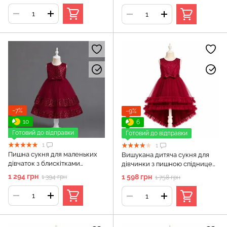
−7%
−9%
10
6
Готовий до відправки
Готовий до відправки
1
1
Пишна сукня для маленьких
Вишукана дитяча сукня для
дівчаток з блискітками
дівчинки з пишною спідницею,
(Червоне 110см)
Червоний, 110 см, 4-5 років
1 294 грн
1 598 грн
1 394 грн
1 758 грн