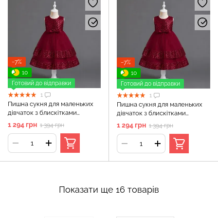
−7%
−7%
10
10
Готовий до відправки
Готовий до відправки
1
1
Пишна сукня для маленьких
Пишна сукня для маленьких
дівчаток з блискітками
дівчаток з блискітками
(Червоне 90см)
(Червоне 100см)
1 294 грн
1 294 грн
1 394 грн
1 394 грн
Показати ще 16 товарів