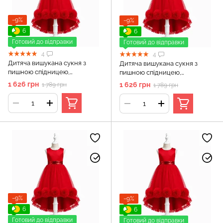
−9%
−9%
6
6
Готовий до відправки
Готовий до відправки
4
4
Дитяча вишукана сукня з
Дитяча вишукана сукня з
пишною спідницею,
пишною спідницею,
Червоний, 100 см, 3-4 роки
Червоний, 110 см, 4-5 років
1 626 грн
1 626 грн
1 789 грн
1 789 грн
−9%
−9%
6
6
Готовий до відправки
Готовий до відправки