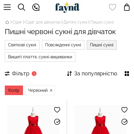
Одяг
Одяг для дівчаток
Дитячі сукні
Пишні сукні
Пишні червоні сукні для дівчаток
Святкові сукні
Повсякденні сукні
Пишні сукні
Вишиті плаття, сукні-вишиванки
Фільтр
За популярністю
1
Колір
Червоний