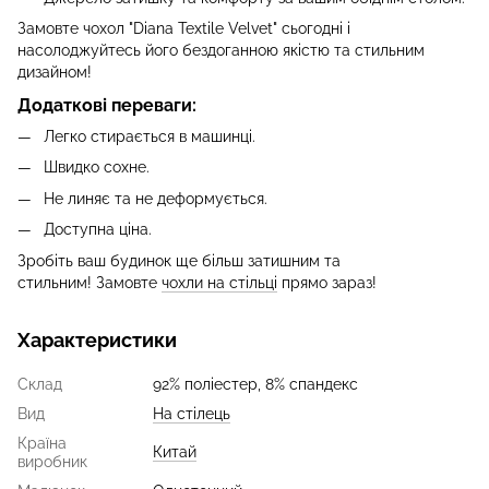
Замовте чохол "Diana Textile Velvet" сьогодні і
насолоджуйтесь його бездоганною якістю та стильним
дизайном!
Додаткові переваги:
Легко стирається в машинці.
Швидко сохне.
Не линяє та не деформується.
Доступна ціна.
Зробіть ваш будинок ще більш затишним та
стильним! Замовте
чохли на стільці
прямо зараз!
Характеристики
Склад
92% поліестер, 8% спандекс
Вид
На стілець
Країна
Китай
виробник