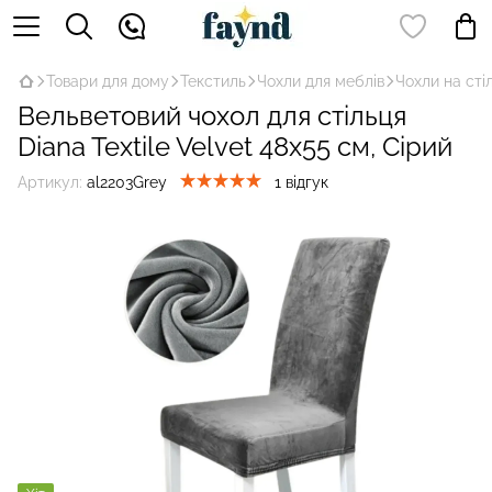
Товари для дому
Текстиль
Чохли для меблів
Чохли на стіл
Вельветовий чохол для стільця
Diana Textile Velvet 48x55 см, Сірий
Артикул:
al2203Grey
1 відгук