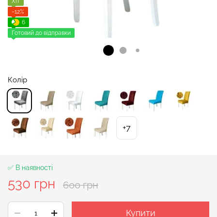
Хіт
−12%
6
Готовий до відправки
Колір
+7
✅ В наявності
530 грн
600 грн
Купити