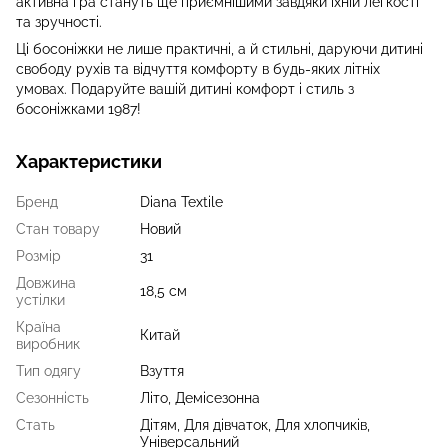
активна гра стануть ще приємнішими завдяки їхній легкості
та зручності.
Ці босоніжки не лише практичні, а й стильні, даруючи дитині
свободу рухів та відчуття комфорту в будь-яких літніх
умовах. Подаруйте вашій дитині комфорт і стиль з
босоніжками 1987!
Характеристики
Бренд
Diana Textile
Стан товару
Новий
Розмір
31
Довжина
18,5 см
устілки
Країна
Китай
виробник
Тип одягу
Взуття
Сезонність
Літо, Демісезонна
Стать
Дітям, Для дівчаток, Для хлопчиків,
Універсальний