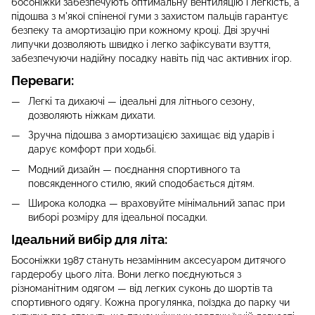
босоніжки забезпечують оптимальну вентиляцію і легкість, а
підошва з м'якої спіненої гуми з захистом пальців гарантує
безпеку та амортизацію при кожному кроці. Дві зручні
липучки дозволяють швидко і легко зафіксувати взуття,
забезпечуючи надійну посадку навіть під час активних ігор.
Переваги:
Легкі та дихаючі — ідеальні для літнього сезону,
дозволяють ніжкам дихати.
Зручна підошва з амортизацією захищає від ударів і
дарує комфорт при ходьбі.
Модний дизайн — поєднання спортивного та
повсякденного стилю, який сподобається дітям.
Широка колодка — враховуйте мінімальний запас при
виборі розміру для ідеальної посадки.
Ідеальний вибір для літа:
Босоніжки 1987 стануть незамінним аксесуаром дитячого
гардеробу цього літа. Вони легко поєднуються з
різноманітним одягом — від легких суконь до шортів та
спортивного одягу. Кожна прогулянка, поїздка до парку чи