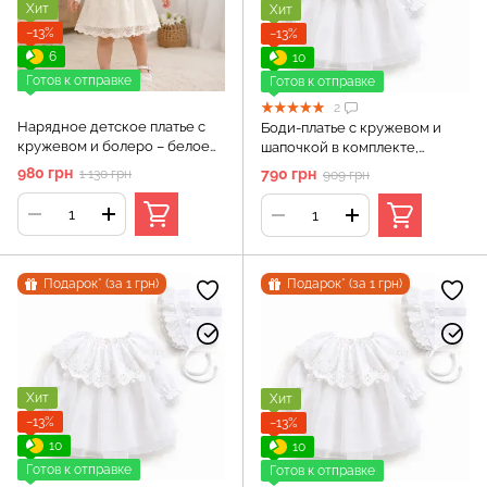
Хит
Хит
−13%
−13%
6
10
Готов к отправке
Готов к отправке
2
Нарядное детское платье с
Боди-платье с кружевом и
кружевом и болеро – белое
шапочкой в ​​комплекте,
праздничное платье Murat
длинный рукав, Белый, 59 см,
980 грн
790 грн
1 130 грн
909 грн
Baby (18м, 86 см)
3 месяца
Подарок* (за 1 грн)
Подарок* (за 1 грн)
Хит
Хит
−13%
−13%
10
10
Готов к отправке
Готов к отправке