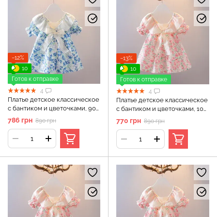
−12%
−13%
10
10
Готов к отправке
Готов к отправке
4
4
Платье детское классическое
Платье детское классическое
с бантиком и цветочками, 90
с бантиком и цветочками, 100
см, Голубой
см, Розовый
786 грн
770 грн
890 грн
890 грн