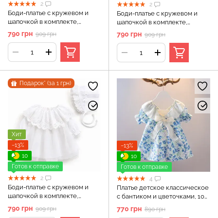
2
2
Боди-платье с кружевом и
Боди-платье с кружевом и
шапочкой в ​​комплекте,
шапочкой в ​​комплекте,
длинный рукав, Белый, 66 см,
длинный рукав, Белый, 73 см,
790 грн
790 грн
909 грн
909 грн
6 месяцев
9 месяцев
Подарок* (за 1 грн)
Хит
−13%
−13%
10
10
Готов к отправке
Готов к отправке
2
4
Боди-платье с кружевом и
Платье детское классическое
шапочкой в ​​комплекте,
с бантиком и цветочками, 100
длинный рукав, Белый, 80 см,
см, Голубой
790 грн
770 грн
909 грн
890 грн
12 месяцев