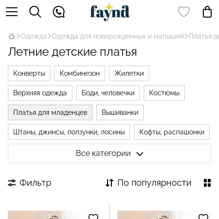
Одежда
Одежда для новорожденных и малышей
Платья д
Летние детские платья
Конверты
Комбинезон
Жилетки
Верхняя одежда
Боди, человечки
Костюмы
Платья для младенцев
Вышиванки
Штаны, джинсы, ползунки, лосины
Кофты, распашонки
Головные уборы
Солнцезащитная одежда
Все категории
Носки, наколенники, пинетки
Колготы
Пижамы
Фильтр
По популярности
Халаты
Нижнее бельё
Пелёнки
Детские пледы
Аксессуары
Подарочные наборы