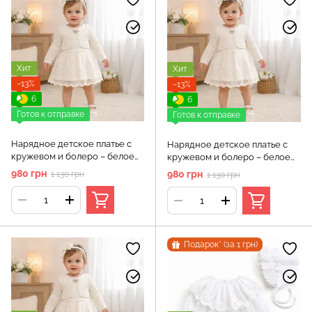
Хит
Хит
−13%
−13%
6
6
Готов к отправке
Готов к отправке
Нарядное детское платье с
Нарядное детское платье с
кружевом и болеро – белое
кружевом и болеро – белое
праздничное платье Murat
праздничное платье Murat
980 грн
980 грн
1 130 грн
1 130 грн
Baby (9м, 73 см)
Baby (12м, 80 см)
Подарок* (за 1 грн)