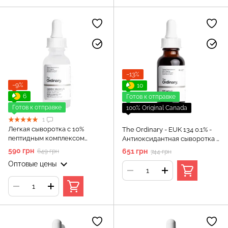
−13%
−9%
10
6
Готов к отправке
Готов к отправке
100% Original Canada
1
Легкая сыворотка с 10%
The Ordinary - EUK 134 0.1% -
пептидным комплексом
Антиоксидантная сыворотка -
ARGIRELINE™ - The Ordinary -
30ml
590 грн
651 грн
649 грн
744 грн
Argireline Solution 10% - 30 мл
Оптовые цены