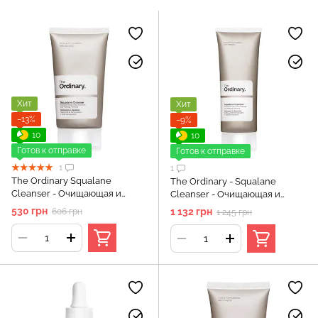
Хит
Хит
−13%
−9%
10
10
Готов к отправке
Готов к отправке
1
1
The Ordinary Squalane
The Ordinary - Squalane
Cleanser - Очищающая и
Cleanser - Очищающая и
увлажняющая эмульсия со
увлажняющая эмульсия со
530 грн
1 132 грн
606 грн
1 245 грн
скваланом - 50 мл
скваланом - 150 мл