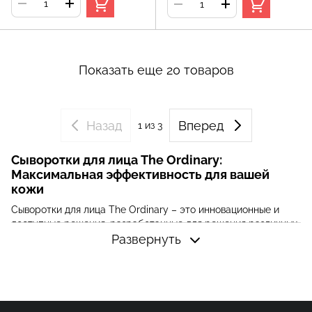
Показать еще 20 товаров
Назад
Вперед
1
из 3
Сыворотки для лица The Ordinary:
Максимальная эффективность для вашей
кожи
Сыворотки для лица The Ordinary – это инновационные и
доступные решения, разработанные для решения различных
проблем кожи. Независимо от того, хотите ли вы увлажнить
Развернуть
кожу, справиться с пигментными пятнами, уменьшить
возрастные изменения или улучшить состояние проблемной
кожи, в линейке The Ordinary найдется продукт для вас. Эти
сыворотки содержат высококонцентрированные активные
ингредиенты, которые проникают глубоко в кожу,