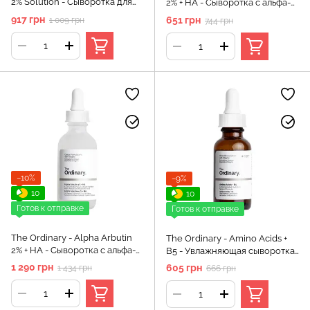
2% Solution - Сыворотка для
2% + HA - Сыворотка с альфа-
лица с алоэ - 30ml
арбутином 2% и гиалуроновой
917 грн
651 грн
1 009 грн
744 грн
кислотой - 30ml
−10%
−9%
10
10
Готов к отправке
Готов к отправке
The Ordinary - Alpha Arbutin
The Ordinary - Amino Acids +
2% + HA - Сыворотка с альфа-
B5 - Увлажняющая сыворотка
арбутином 2% и гиалуроновой
с аминокислотами и
1 290 грн
605 грн
1 434 грн
666 грн
кислотой - 60ml
витамином B5 - 30ml