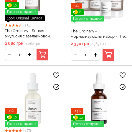
10
−9%
Готов к отправке
6
100% Original Canada
Готов к отправке
2
The Ordinary - Легкая
The Ordinary -
эмульсия с азелаиновой
Нормализующий набор - The
кислотой 10% - Azelaic Acid
Balance Set
2 680 грн
2 330 грн
3 082 грн
2 563 грн
Suspension 10% - 100 мл
−11%
−14%
10
10
Готов к отправке
Готов к отправке
1