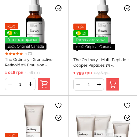
−16%
−13%
10
10
Готов к отправке
Готов к отправке
100% Original Canada
100% Original Canada
1
The Ordinary - Granactive
The Ordinary - Multi-Peptide +
Retinoid 2% Emulsion -
Copper Peptides 1% -
Сыворотка с ретиноидами 2%
Пептидная сыворотка для
1 018 грн
1 799 грн
1 218 грн
2 056 грн
- 30ml
лица - 30ml
−13%