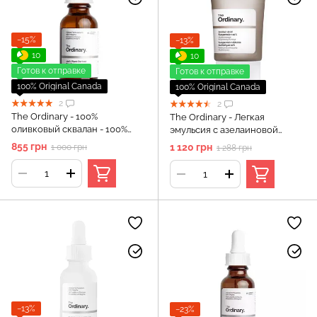
−15%
−13%
10
10
Готов к отправке
Готов к отправке
100% Original Canada
100% Original Canada
2
2
The Ordinary - 100%
The Ordinary - Легкая
оливковый сквалан - 100%
эмульсия с азелаиновой
Plant-Derived Squalane - 30 ml
кислотой 10% - Azelaic Acid
855 грн
1 120 грн
1 000 грн
1 288 грн
Suspension 10% - 30 мл
−13%
−23%