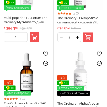
10
10
Готов к отправке
Готов к отправке
2
Multi-peptide + HA Serum The
The Ordinary - Сыворотка с
Ordinary Мультипептидная
салициловой кислотой 2%
укрепляющая сыворотка для
(Канада) - Salicylic Acid 2%
1 394 грн
678 грн
1 594 грн
878 грн
кожи лица, 30 мл
Anhydrous Solution - 30 ml
−13%
−9%
10
10
Готов к отправке
Готов к отправке
100% Original Canada
1
The Ordinary - Aloe 2% + NAG
The Ordinary - Alpha Arbutin