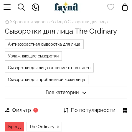
Красота и здоровье
Лицо
Сыворотки для лица
Сыворотки для лица The Ordinary
Антивозрастная сыворотка для лица
Увлажняющие сыворотки
Сыворотки для лица от пигментных пятен
Сыворотки для проблемной кожи лица
Сыворотки с ретинолом
Все категории
Сыворотки с гиалуроновой кислотой
Фильтр
По популярности
1
Сыворотки с пептидами
Сыворотки с ниацинамидом
Бренд
The Ordinary