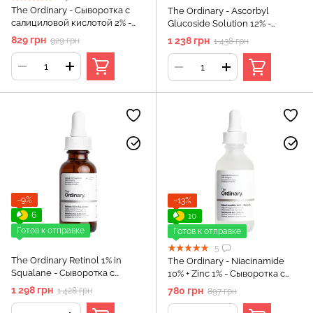
The Ordinary - Сыворотка с
The Ordinary - Ascorbyl
салициловой кислотой 2% -
Glucoside Solution 12% -
Salicylic Acid 2% Solution -
Сыворотка с 12% витамином С
829 грн
1 238 грн
929 грн
1 438 грн
30ml
- 30ml
−9%
−13%
6
10
Готов к отправке
Готов к отправке
5
The Ordinary Retinol 1% in
The Ordinary - Niacinamide
Squalane - Сыворотка с
10% + Zinc 1% - Сыворотка с
ретинолом 1% в сквалане - 30
витамином B3 и цинком - 60
1 298 грн
780 грн
1 428 грн
897 грн
мл
мл